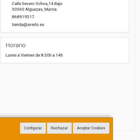
Calle Severo Ochoa,14 Bajo
30560
Alguazas
,
Murcia
868919317
tienda@averlo.es
Horario
Lunes a Viernes de 8:30h a 14h
Configurar
Rechazar
Aceptar Cookies