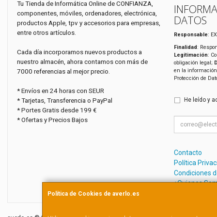
Tu Tienda de Informática Online de CONFIANZA,
INFORMA
componentes, móviles, ordenadores, electrónica,
DATOS
productos Apple, tpv y accesorios para empresas,
entre otros artículos.
Responsable
: E
Finalidad
: Respon
Cada día incorporamos nuevos productos a
Legitimación
: C
nuestro almacén, ahora contamos con más de
obligación legal;
7000 referencias al mejor precio.
en la información
Protección de Da
* Envíos en 24 horas con SEUR
* Tarjetas, Transferencia o PayPal
He leído y a
* Portes Gratis desde 199 €
* Ofertas y Precios Bajos
Contacto
Política Priva
Condiciones 
¿Quienes So
Política de Cookies de averlo.es