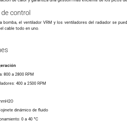
ación de calor y garantiza una gestión más eficiente de los picos d
de control
 la bomba, el ventilador VRM y los ventiladores del radiador se pu
el cable todo en uno.
nes
geración
a: 800 a 2800 RPM
iladores: 400 a 2500 RPM
2 mmH2O
ojinete dinámico de fluido
onamiento: 0 a 40 °C