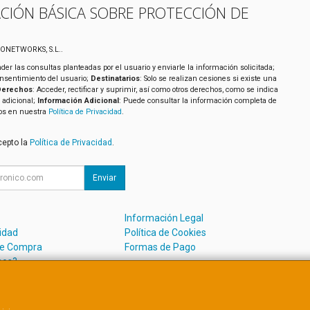
CIÓN BÁSICA SOBRE PROTECCIÓN DE
XONETWORKS, S.L..
der las consultas planteadas por el usuario y enviarle la información solicitada;
onsentimiento del usuario;
Destinatarios
: Solo se realizan cesiones si existe una
Derechos
: Acceder, rectificar y suprimir, así como otros derechos, como se indica
 adicional;
Información Adicional
: Puede consultar la información completa de
tos en nuestra
Política de Privacidad
.
cepto la
Política de Privacidad
.
Enviar
Información Legal
cidad
Política de Cookies
de Compra
Formas de Pago
mos?