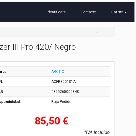
Identifícate
Contacto
Carrito
zer III Pro 420/ Negro
rca:
ARCTIC
N:
ACFRE00181A
N:
4895265000348
sponibilidad:
Bajo Pedido
85,50 €
*IVA Incluido