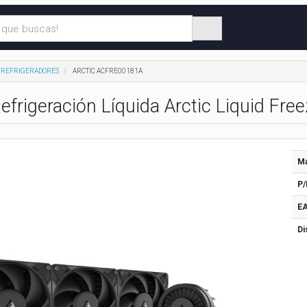
REFRIGERADORES
ARCTIC ACFRE00181A
frigeración Líquida Arctic Liquid Free
Ma
P/
EA
Di