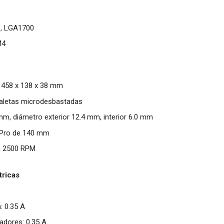
1, LGA1700
M4
e 458 x 138 x 38 mm
n aletas microdesbastadas
m, diámetro exterior 12.4 mm, interior 6.0 mm
4 Pro de 140 mm
a 2500 RPM
tricas
: 0.35 A
ladores: 0.35 A