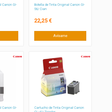
al Canon GI-
Botella de Tinta Original Canon GI-
56/ Cian
22,25 €
Avísame
al Canon GI-
Cartucho de Tinta Original Canon
CL-41/ Tricolor