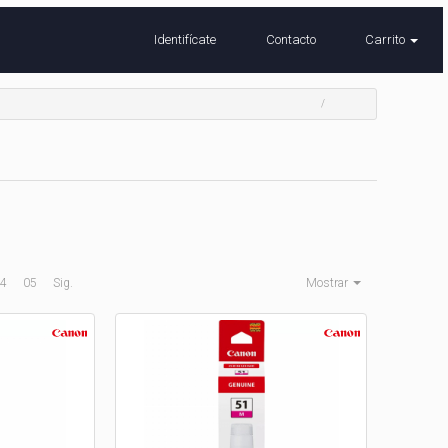
Identifícate
Contacto
Carrito
4
05
Sig.
Mostrar