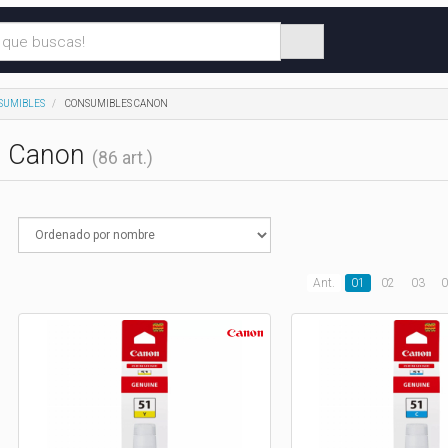
SUMIBLES
CONSUMIBLES CANON
s Canon
(86 art.)
Ant.
01
02
03
0