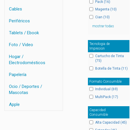
Pack (16)
Cables
Magenta (10)
Cian (10)
Periféricos
mostrar todas
Tablets / Ebook
Tecnologia de
Foto / Video
Impresion
Cartucho de Tinta
Hogar /
(75)
Electrodomésticos
Botella de Tinta (11)
Papelería
Formato Consumible
Ocio / Deportes /
Individual (69)
Mascotas
MultiPack (17)
Apple
Capacidad
Consumible
Alta Capacidad (45)