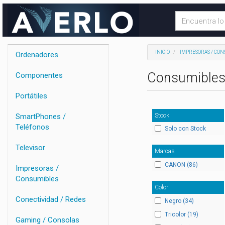
INICIO
IMPRESORAS / CON
Ordenadores
Consumible
Componentes
Portátiles
Stock
SmartPhones /
Teléfonos
Solo con Stock
Televisor
Marcas
CANON (86)
Impresoras /
Consumibles
Color
Conectividad / Redes
Negro (34)
Tricolor (19)
Gaming / Consolas