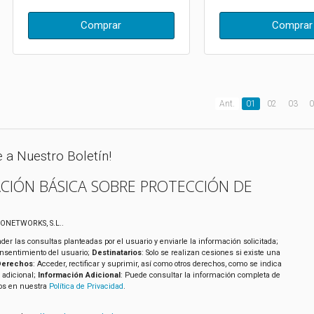
Comprar
Comprar
Ant.
01
02
03
0
e a Nuestro Boletín!
CIÓN BÁSICA SOBRE PROTECCIÓN DE
XONETWORKS, S.L..
der las consultas planteadas por el usuario y enviarle la información solicitada;
onsentimiento del usuario;
Destinatarios
: Solo se realizan cesiones si existe una
Derechos
: Acceder, rectificar y suprimir, así como otros derechos, como se indica
 adicional;
Información Adicional
: Puede consultar la información completa de
tos en nuestra
Política de Privacidad
.