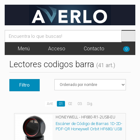
Menú
Acceso
Contacto
0
Lectores codigos barra
(41 art.)
Filtro
Ant.
01
02
03
Sig.
HONEYWELL - HF680-R1-2USB-EU
Escáner de Código de Barras 1D-2D-
PDF-QR Honeywell Orbit HF680/ USB