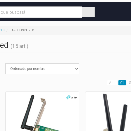
DES
TARJETAS DE RED
Red
(15 art.)
Ant.
01
S