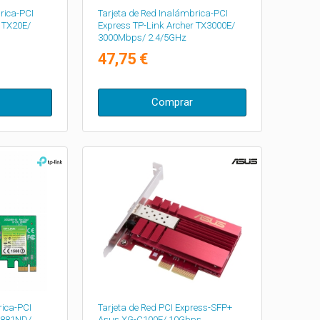
rica-PCI
Tarjeta de Red Inalámbrica-PCI
 TX20E/
Express TP-Link Archer TX3000E/
3000Mbps/ 2.4/5GHz
47,75 €
Comprar
rica-PCI
Tarjeta de Red PCI Express-SFP+
N881ND/
Asus XG-C100F/ 10Gbps