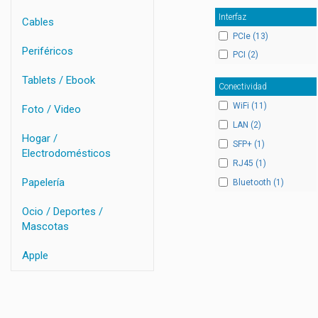
Interfaz
Cables
PCIe (13)
Periféricos
PCI (2)
Tablets / Ebook
Conectividad
WiFi (11)
Foto / Video
LAN (2)
Hogar /
SFP+ (1)
Electrodomésticos
RJ45 (1)
Papelería
Bluetooth (1)
Ocio / Deportes /
Mascotas
Apple