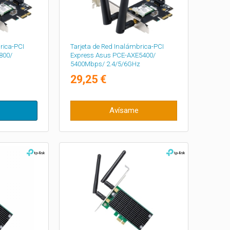
rica-PCI
Tarjeta de Red Inalámbrica-PCI
800/
Express Asus PCE-AXE5400/
5400Mbps/ 2.4/5/6GHz
29,25 €
Avísame