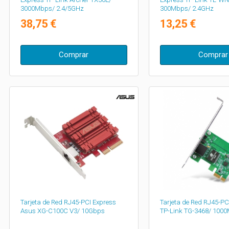
3000Mbps/ 2.4/5GHz
300Mbps/ 2.4GHz
38,75 €
13,25 €
Comprar
Comprar
Tarjeta de Red RJ45-PCI Express
Tarjeta de Red RJ45-PC
Asus XG-C100C V3/ 10Gbps
TP-Link TG-3468/ 100