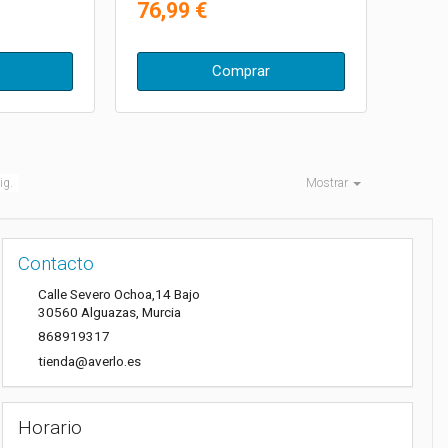
76,99 €
Comprar
ig.
Mostrar
Contacto
Calle Severo Ochoa,14 Bajo
30560
Alguazas
,
Murcia
868919317
tienda@averlo.es
Horario