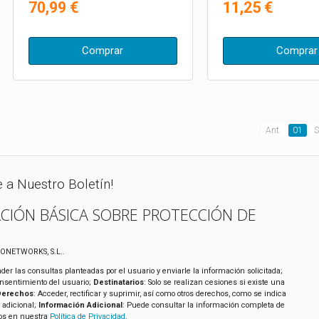
70,99 €
11,25 €
Comprar
Comprar
Ant.
01
S
e a Nuestro Boletín!
CIÓN BÁSICA SOBRE PROTECCIÓN DE
XONETWORKS, S.L..
der las consultas planteadas por el usuario y enviarle la información solicitada;
onsentimiento del usuario;
Destinatarios
: Solo se realizan cesiones si existe una
Derechos
: Acceder, rectificar y suprimir, así como otros derechos, como se indica
 adicional;
Información Adicional
: Puede consultar la información completa de
tos en nuestra
Política de Privacidad
.