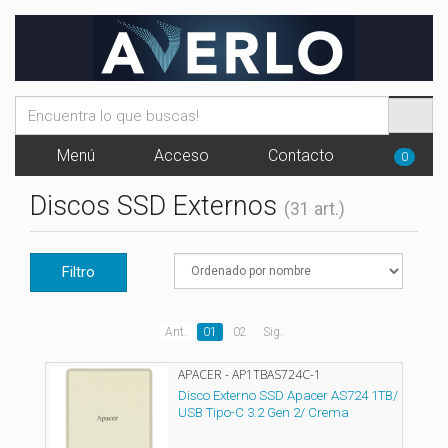
Menú
Acceso
Contacto
0
Discos SSD Externos
(31 art.)
Filtro
Ant.
01
02
Sig.
APACER - AP1TBAS724C-1
Disco Externo SSD Apacer AS724 1TB/
USB Tipo-C 3.2 Gen 2/ Crema