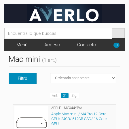
Menú
Acceso
Contacto
0
Mac mini
(1 art.)
Filtro
Ant.
01
Sig.
APPLE - MCX44YP/A
Apple Mac mini / M4 Pro 12-Core
CPU/ 24GB/ 512GB SSD/ 16-Core
GPU