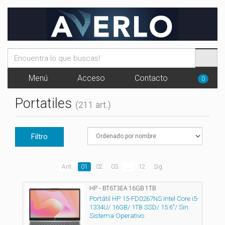
Menú
Acceso
Contacto
0
Portatiles
(211 art.)
Filtro
Ant.
01
02
03
...
12
Sig.
HP - BT6T3EA 16GB 1TB
Portátil HP 15-FD0267NS Intel Core i5-
1334U/ 16GB/ 1TB SSD/ 15.6"/ Sin
Sistema Operativo