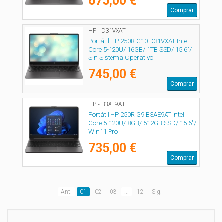
675,00 €
Comprar
HP - D31VXAT
Portátil HP 250R G10 D31VXAT Intel
Core 5-120U/ 16GB/ 1TB SSD/ 15.6"/
Sin Sistema Operativo
745,00 €
Comprar
HP - B3AE9AT
Portátil HP 250R G9 B3AE9AT Intel
Core 5-120U/ 8GB/ 512GB SSD/ 15.6"/
Win11 Pro
735,00 €
Comprar
Ant.
01
02
03
...
12
Sig.