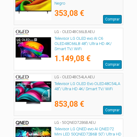
Negro
353,08 €
Comprar
LG - OLED48C66LB.AEU
Televisor LG OLED evo AI C6
OLED48C66LB 48"/ Ultra HD 4K/
Smart TV/ WiFi
1.149,08 €
Comprar
LG - OLED48C54LA.AEU
Televisor LG OLED Evo OLED48C54LA
48"/ Ultra HD 4K/ Smart TV/ WiFi
853,08 €
Comprar
LG - 50QNED72B6B.AEU
Televisor LG QNED evo AI QNED72
Mini LED 50QNED72B6B 50"/ Ultra HD