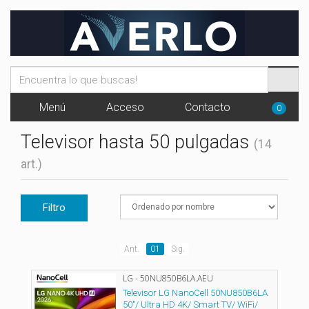
Menú
Acceso
Contacto
0
Televisor hasta 50 pulgadas
(14
art.)
Filtro
Ant.
01
Sig.
LG - 50NU850B6LA.AEU
Televisor LG NanoCell 50NU850B6LA
50"/ Ultra HD 4K/ Smart TV/ WiFi/