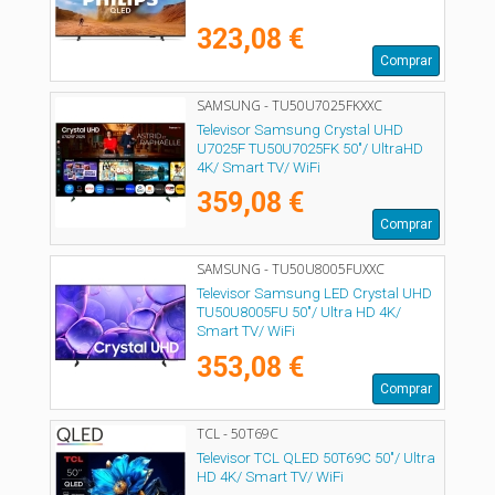
323,08 €
Comprar
SAMSUNG - TU50U7025FKXXC
Televisor Samsung Crystal UHD
U7025F TU50U7025FK 50"/ UltraHD
4K/ Smart TV/ WiFi
359,08 €
Comprar
SAMSUNG - TU50U8005FUXXC
Televisor Samsung LED Crystal UHD
TU50U8005FU 50"/ Ultra HD 4K/
Smart TV/ WiFi
353,08 €
Comprar
TCL - 50T69C
Televisor TCL QLED 50T69C 50"/ Ultra
HD 4K/ Smart TV/ WiFi