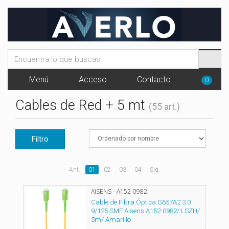
Menú
Acceso
Contacto
0
Cables de Red + 5 mt
(55 art.)
Filtro
Ant.
01
02
03
04
Sig.
AISENS - A152-0982
Cable de Fibra Óptica G657A2 3.0
9/125 SMF Aisens A152-0982/ LSZH/
5m/ Amarillo