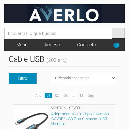
Menú
Acceso
Contacto
0
Cable USB
(203 art.)
Filtro
Ant.
01
02
03
...
12
Sig.
VENTION - CCVBB
Adaptador USB 3.1 Tipo-C Vention
CCVBB/ USB Tipo-C Macho - USB
Hembra