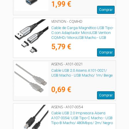
1,99 €
Comprar
VENTION - CQMHD
Cable de Carga Magnético USB Tipo-
C con Adaptador MicroUSB Vention
CQMHD/ MicroUSB Macho - USB
Tipo-C Macho/ USB Macho/ Hasta
5,79 €
60W/ 480Mbps/ 50cm/ Gris
Comprar
AISENS - A101-0021
Cable USB 2.0 Aisens A101-0021/
USB Macho - USB Macho/ 1m/ Beige
0,69 €
Comprar
AISENS - A107-0054
Cable USB 2.0 Impresora Aisens
A107-0054/ USB Tipo-C Macho - USB
Tipo-B Macho/ 480Mbps/ 2m/ Negro