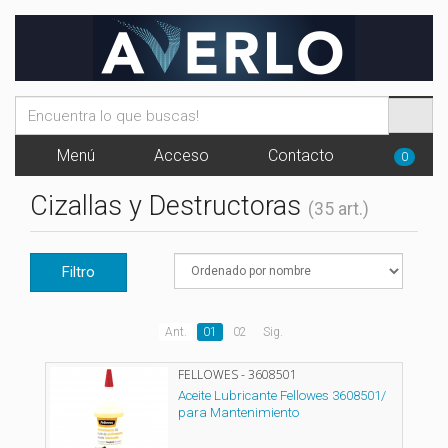
Menú
Acceso
Contacto
0
Cizallas y Destructoras
(35 art.)
Filtro
Ant.
01
02
Sig.
FELLOWES - 3608501
Aceite Lubricante Fellowes 3608501/
para Mantenimiento