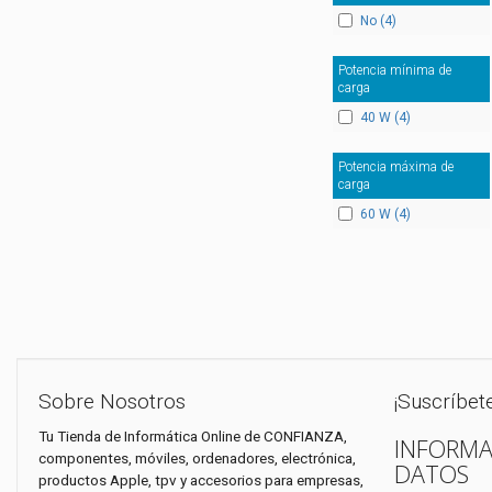
No (4)
Potencia mínima de
carga
40 W (4)
Potencia máxima de
carga
60 W (4)
Sobre Nosotros
¡Suscríbet
Tu Tienda de Informática Online de CONFIANZA,
INFORMA
componentes, móviles, ordenadores, electrónica,
DATOS
productos Apple, tpv y accesorios para empresas,