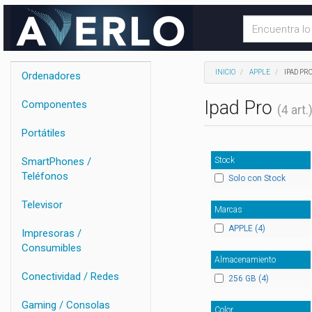
INICIO
APPLE
IPAD PR
Ordenadores
Ipad Pro
Componentes
(4 art.
Portátiles
Stock
SmartPhones /
Teléfonos
Solo con Stock
Televisor
Marcas
APPLE (4)
Impresoras /
Consumibles
Almacenamiento
Conectividad / Redes
256 GB (4)
Gaming / Consolas
Color