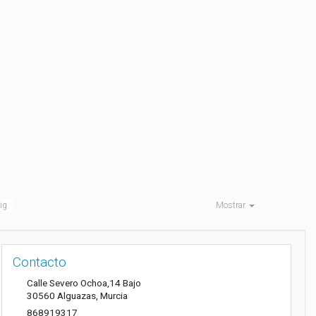
ig.
Mostrar
Contacto
Calle Severo Ochoa,14 Bajo
30560
Alguazas
,
Murcia
868919317