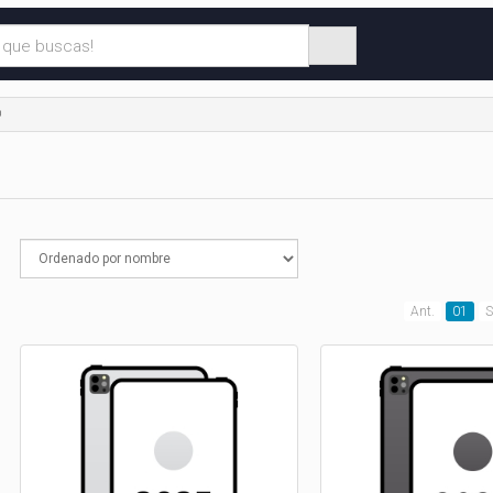
O
)
Ant.
01
S