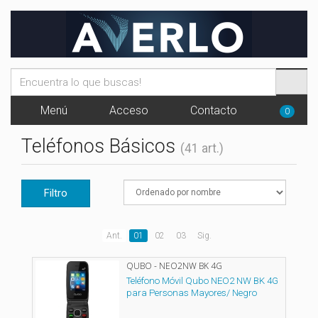
Menú
Acceso
Contacto
0
Teléfonos Básicos
(41 art.)
Filtro
Ant.
01
02
03
Sig.
QUBO - NEO2NW BK 4G
Teléfono Móvil Qubo NEO2 NW BK 4G
para Personas Mayores/ Negro