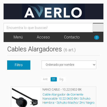
Menú
Acceso
Contacto
0
Cables Alargadores
(6 art.)
Filtro
Ant.
01
Sig.
NANO CABLE - 10.22.0602-BK
Cable Alargador de Corriente
Nanocable 10.22.0602-BK/ Schuko
Hembra - Schuko Macho/ 2m/ Negro