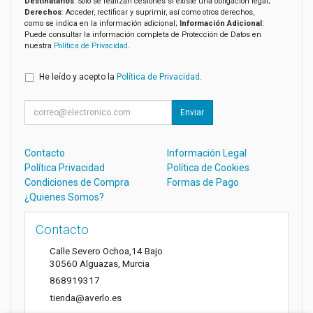
Destinatarios
: Solo se realizan cesiones si existe una obligación legal;
Derechos
: Acceder, rectificar y suprimir, así como otros derechos,
como se indica en la información adicional;
Información Adicional
:
Puede consultar la información completa de Protección de Datos en
nuestra
Política de Privacidad
.
He leído y acepto la
Política de Privacidad
.
Enviar
Contacto
Información Legal
Política Privacidad
Política de Cookies
Condiciones de Compra
Formas de Pago
¿Quienes Somos?
Contacto
Calle Severo Ochoa,14 Bajo
30560
Alguazas
,
Murcia
868919317
tienda@averlo.es