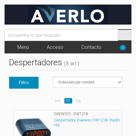
Menú
Acceso
Contacto
0
Despertadores
(8 art.)
Filtro
Ant.
01
Sig.
DAEWOO - DW1218
Despertador Daewoo DW1218/ Radio
FM