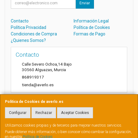
Enviar
Contacto
Información Legal
Política Privacidad
Política de Cookies
Condiciones de Compra
Formas de Pago
¿Quienes Somos?
Contacto
Calle Severo Ochoa,14 Bajo
30560
Alguazas
,
Murcia
868919317
tienda@averlo.es
Política de Cookies de averlo.es
Horario
Configurar
Rechazar
Aceptar Cookies
Lunes a Viernes de 8:30h a 14h
Utilizamos cookies propias y de terceros para mejorar nuestros servicios.
Puede obtener más información, o bien conocer cómo cambiar la configuración,
en nuestra
Política de Cookies
.
, , , , España. - C.I.F.: B73881807 - Tfno: