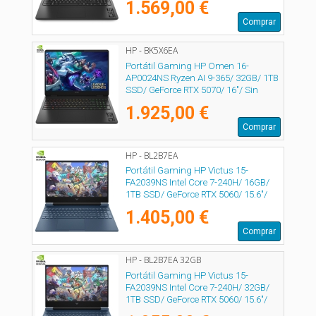
1.569,00 €
Comprar
HP - BK5X6EA
Portátil Gaming HP Omen 16-
AP0024NS Ryzen AI 9-365/ 32GB/ 1TB
SSD/ GeForce RTX 5070/ 16"/ Sin
Sistema Operativo
1.925,00 €
Comprar
HP - BL2B7EA
Portátil Gaming HP Victus 15-
FA2039NS Intel Core 7-240H/ 16GB/
1TB SSD/ GeForce RTX 5060/ 15.6"/
Sin Sistema Operativo
1.405,00 €
Comprar
HP - BL2B7EA 32GB
Portátil Gaming HP Victus 15-
FA2039NS Intel Core 7-240H/ 32GB/
1TB SSD/ GeForce RTX 5060/ 15.6"/
Sin Sistema Operativo