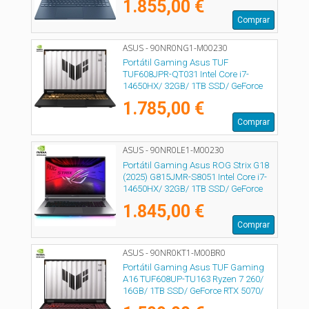
1.855,00 €
Comprar
ASUS - 90NR0NG1-M00230
Portátil Gaming Asus TUF
TUF608JPR-QT031 Intel Core i7-
14650HX/ 32GB/ 1TB SSD/ GeForce
RTX 5070/ 16"/ Sin Sistema Operativo
1.785,00 €
Comprar
ASUS - 90NR0LE1-M00230
Portátil Gaming Asus ROG Strix G18
(2025) G815JMR-S8051 Intel Core i7-
14650HX/ 32GB/ 1TB SSD/ GeForce
RTX 5060/ 18"/ Sin Sistema Operativo
1.845,00 €
Comprar
ASUS - 90NR0KT1-M00BR0
Portátil Gaming Asus TUF Gaming
A16 TUF608UP-TU163 Ryzen 7 260/
16GB/ 1TB SSD/ GeForce RTX 5070/
16"/ Sin Sistema Operativo