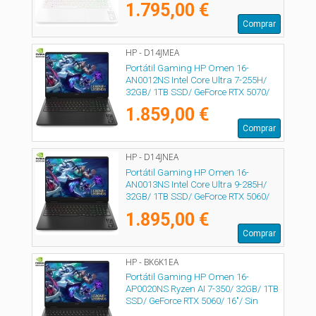
1.795,00 €
Comprar
HP - D14JMEA
Portátil Gaming HP Omen 16-
AN0012NS Intel Core Ultra 7-255H/
32GB/ 1TB SSD/ GeForce RTX 5070/
16"/ Sin Sistema Operativo
1.859,00 €
Comprar
HP - D14JNEA
Portátil Gaming HP Omen 16-
AN0013NS Intel Core Ultra 9-285H/
32GB/ 1TB SSD/ GeForce RTX 5060/
16"/ Sin Sistema Operativo
1.895,00 €
Comprar
HP - BK6K1EA
Portátil Gaming HP Omen 16-
AP0020NS Ryzen AI 7-350/ 32GB/ 1TB
SSD/ GeForce RTX 5060/ 16"/ Sin
Sistema Operativo