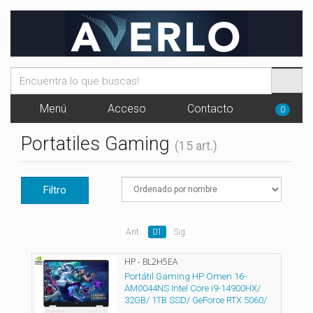
Menú
Acceso
Contacto
0
Portatiles Gaming
(15 art.)
Filtro
Ant.
01
Sig.
HP - BL2H5EA
Portátil Gaming HP Omen 16-
AM0044NS Intel Core i9-14900HX/
32GB/ 1TB SSD/ GeForce RTX 5060/
16"/ Sin Sistema Operativo