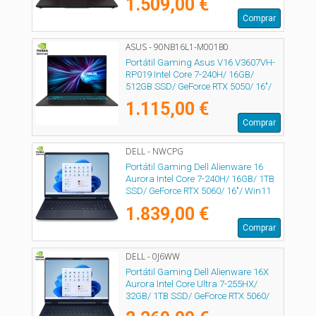
1.509,00 €
Comprar
ASUS - 90NB16L1-M001B0
Portátil Gaming Asus V16 V3607VH-
RP019 Intel Core 7-240H/ 16GB/
512GB SSD/ GeForce RTX 5050/ 16"/
Sin Sistema Operativo
1.115,00 €
Comprar
DELL - NWCPG
Portátil Gaming Dell Alienware 16
Aurora Intel Core 7-240H/ 16GB/ 1TB
SSD/ GeForce RTX 5060/ 16"/ Win11
1.839,00 €
Comprar
DELL - 0J6WW
Portátil Gaming Dell Alienware 16X
Aurora Intel Core Ultra 7-255HX/
32GB/ 1TB SSD/ GeForce RTX 5060/
16"/ Win11