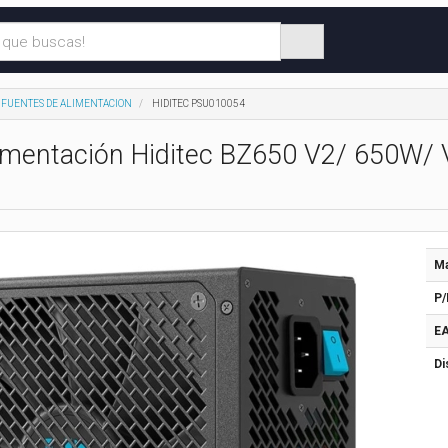
FUENTES DE ALIMENTACION
HIDITEC PSU010054
imentación Hiditec BZ650 V2/ 650W/ 
Ma
P/
EA
Di