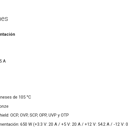
nes
ntación
 5 A
neses de 105 °C
ronze
hield: OCP, OVP, SCP, OPP, UVP y OTP
entación: 650 W (+3.3 V: 20 A / +5 V: 20 A / +12 V: 54.2 A / -12 V: 0