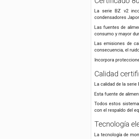
Certificado 8
La serie BZ v2 inco
condensadores Japonese
Las fuentes de alime
consumo y mayor dura
Las emisiones de cal
consecuencia, el ruid
Incorpora proteccione
Calidad certi
La calidad de la seri
Esta fuente de aliment
Todos estos sistemas
con el respaldo del e
Tecnología el
La tecnología de mont