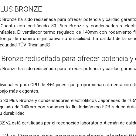
PLUS BRONZE
s Bronze ha sido rediseñada para ofrecer potencia y calidad garan
. Cuenta con certificado 80 Plus Bronze y condensadores elect
fiables. El ventilador termo regulado de 140mm con rodamiento fl
onga de manera significativa su durabilidad. La calidad de la seri
seguridad TÜV Rheinland®.
 Bronze rediseñada para ofrecer potencia y 
s Bronze ha sido rediseñada para ofrecer potencia y calidad garan
ndividuales para CPU de 4+4 pines que proporcionan alimentación d
abajo más exigentes.
do 80 Plus Bronze y condensadores electrolíticos Japoneses de 105
regulado de 140mm con rodamiento fluidodinámico FDB reduce drást
u durabilidad.
e BZ v2 está certificada por el reconocido laboratorio Alemán de cal