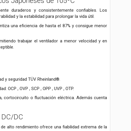
ticos Japoneses de 105ºC
ente duraderos y consistentemente confiables. Los
idad y la estabilidad para prolongar la vida útil.
antiza una eficiencia de hasta el 87% y consigue menor
tiendo trabajar el ventilador a menor velocidad y en
eptible.
idad y seguridad TÜV Rheinland®.
dad: OCP , OVP , SCP , OPP , UVP , OTP.
cortocircuito o fluctuación eléctrica. Además cuenta
or DC/DC
e alto rendimiento ofrece una fiabilidad extrema de la