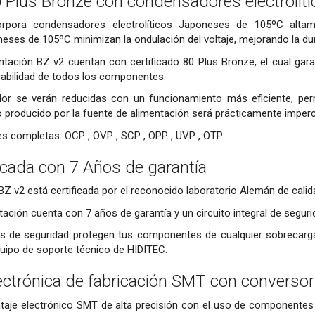
0 Plus Bronze con condensadores electrolí
rpora condensadores electrolíticos Japoneses de 105ºC altam
s de 105ºC minimizan la ondulación del voltaje, mejorando la durabil
ntación BZ v2 cuentan con certificado 80 Plus Bronze, el cual gar
bilidad de todos los componentes.
or se verán reducidas con un funcionamiento más eficiente, permi
o producido por la fuente de alimentación será prácticamente imperc
s completas: OCP , OVP , SCP , OPP , UVP , OTP.
ficada con 7 Años de garantía
e BZ v2 está certificada por el reconocido laboratorio Alemán de cal
ación cuenta con 7 años de garantía y un circuito integral de seguri
 de seguridad protegen tus componentes de cualquier sobrecarga, 
quipo de soporte técnico de HIDITEC.
ectrónica de fabricación SMT con convers
aje electrónico SMT de alta precisión con el uso de componentes d