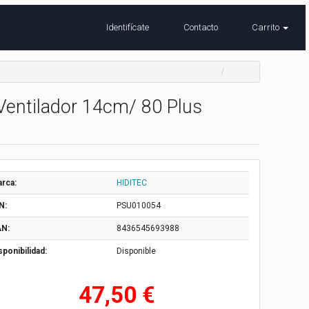
Identifícate
Contacto
Carrito
Ventilador 14cm/ 80 Plus
rca:
HIDITEC
N:
PSU010054
N:
8436545693988
sponibilidad:
Disponible
47,50 €