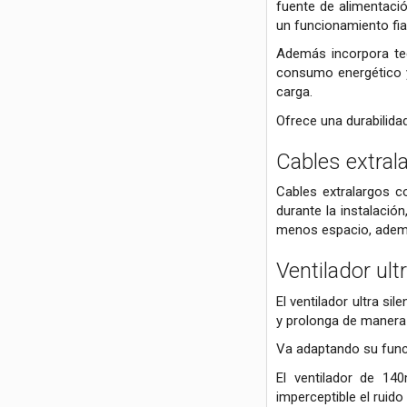
fuente de alimentaci
un funcionamiento fiab
Además incorpora tec
consumo energético y
carga.
Ofrece una durabilida
Cables extrala
Cables extralargos co
durante la instalació
menos espacio, además
Ventilador ul
El ventilador ultra 
y prolonga de manera s
Va adaptando su funci
El ventilador de 1
imperceptible el ruid