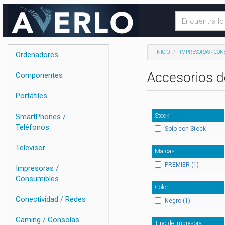
INICIO
IMPRESORAS / CON
Ordenadores
Accesorios d
Componentes
Portátiles
Stock
SmartPhones /
Teléfonos
Solo con Stock
Televisor
Marcas
PREMIER (1)
Impresoras /
Consumibles
Color
Conectividad / Redes
Negro (1)
Gaming / Consolas
Tipo de Impresora