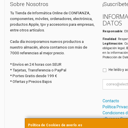
Sobre Nosotros
¡Suscríbet
Tu Tienda de Informática Online de CONFIANZA,
INFORMA
componentes, móviles, ordenadores, electrónica,
DATOS
productos Apple, tpv y accesorios para empresas,
entre otros artículos.
Responsable
: E
Finalidad
: Respon
Cada día incorporamos nuevos productos a
Legitimación
: C
nuestro almacén, ahora contamos con más de
obligación legal;
7000 referencias al mejor precio.
en la información
Protección de Da
* Envíos en 24 horas con SEUR
* Tarjetas, Transferencia o PayPal
He leído y a
* Portes Gratis desde 199 €
* Ofertas y Precios Bajos
Contacto
Política Priva
Condiciones 
¿Quienes So
Política de Cookies de averlo.es