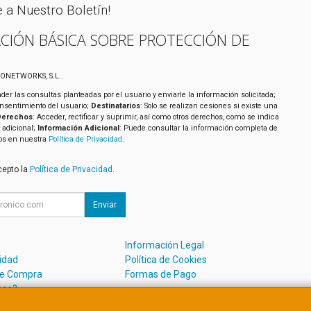
e a Nuestro Boletín!
CIÓN BÁSICA SOBRE PROTECCIÓN DE
XONETWORKS, S.L..
der las consultas planteadas por el usuario y enviarle la información solicitada;
onsentimiento del usuario;
Destinatarios
: Solo se realizan cesiones si existe una
Derechos
: Acceder, rectificar y suprimir, así como otros derechos, como se indica
 adicional;
Información Adicional
: Puede consultar la información completa de
tos en nuestra
Política de Privacidad
.
cepto la
Política de Privacidad
.
Enviar
Información Legal
cidad
Política de Cookies
de Compra
Formas de Pago
mos?