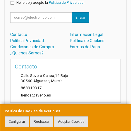
He leído y acepto la
Política de Privacidad
.
Enviar
Contacto
Información Legal
Política Privacidad
Política de Cookies
Condiciones de Compra
Formas de Pago
¿Quienes Somos?
Contacto
Calle Severo Ochoa,14 Bajo
30560
Alguazas
,
Murcia
868919317
tienda@averlo.es
Política de Cookies de averlo.es
Horario
Configurar
Rechazar
Aceptar Cookies
Lunes a Viernes de 8:30h a 14h