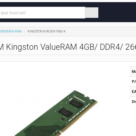
MEMORIA RAM
KINGSTON KVR26N19S6/4
 Kingston ValueRAM 4GB/ DDR4/ 26
Ma
P/
EA
Di