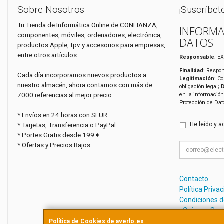
Sobre Nosotros
¡Suscríbet
Tu Tienda de Informática Online de CONFIANZA,
INFORMA
componentes, móviles, ordenadores, electrónica,
DATOS
productos Apple, tpv y accesorios para empresas,
entre otros artículos.
Responsable
: E
Finalidad
: Respon
Cada día incorporamos nuevos productos a
Legitimación
: C
nuestro almacén, ahora contamos con más de
obligación legal;
7000 referencias al mejor precio.
en la información
Protección de Da
* Envíos en 24 horas con SEUR
* Tarjetas, Transferencia o PayPal
He leído y a
* Portes Gratis desde 199 €
* Ofertas y Precios Bajos
Contacto
Política Priva
Condiciones 
¿Quienes So
Política de Cookies de averlo.es