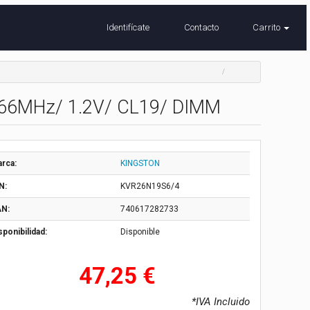
Identifícate
Contacto
Carrito
66MHz/ 1.2V/ CL19/ DIMM
rca:
KINGSTON
N:
KVR26N19S6/4
N:
740617282733
sponibilidad:
Disponible
47,25 €
*IVA Incluido