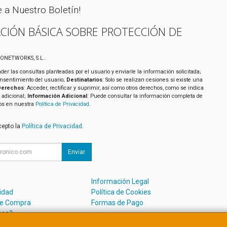
e a Nuestro Boletín!
CIÓN BÁSICA SOBRE PROTECCIÓN DE
XONETWORKS, S.L..
der las consultas planteadas por el usuario y enviarle la información solicitada;
onsentimiento del usuario;
Destinatarios
: Solo se realizan cesiones si existe una
Derechos
: Acceder, rectificar y suprimir, así como otros derechos, como se indica
 adicional;
Información Adicional
: Puede consultar la información completa de
tos en nuestra
Política de Privacidad
.
cepto la
Política de Privacidad
.
Enviar
Información Legal
cidad
Política de Cookies
de Compra
Formas de Pago
mos?