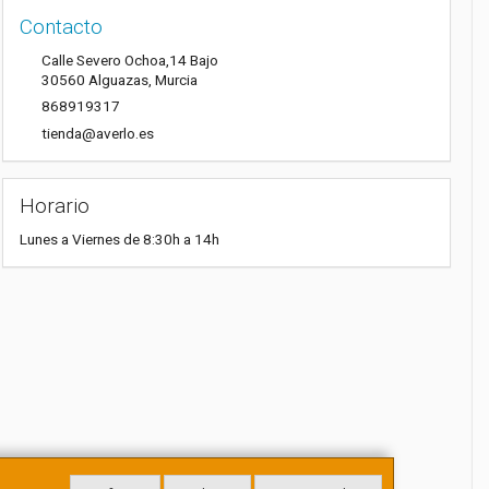
Contacto
Calle Severo Ochoa,14 Bajo
30560
Alguazas
,
Murcia
868919317
tienda@averlo.es
Horario
Lunes a Viernes de 8:30h a 14h