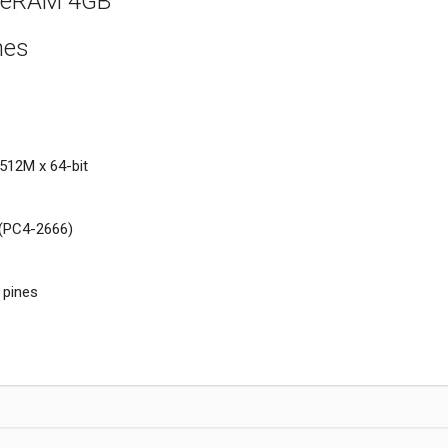
lueRAM 4GB
nes
512M x 64-bit
 (PC4-2666)
 pines