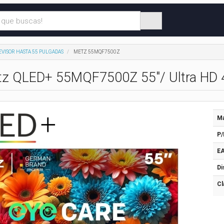
EVISOR HASTA 55 PULGADAS
METZ 55MQF7500Z
etz QLED+ 55MQF7500Z 55"/ Ultra HD 
Ma
P/
EA
Di
Cl