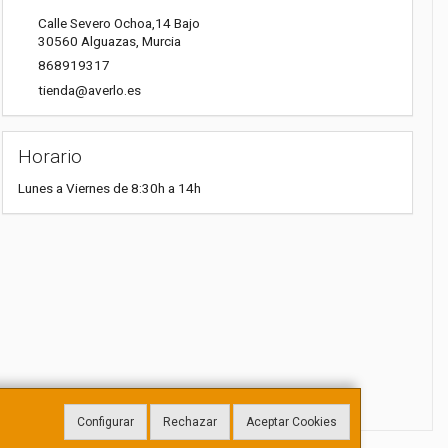
Calle Severo Ochoa,14 Bajo
30560
Alguazas
,
Murcia
868919317
tienda@averlo.es
Horario
Lunes a Viernes de 8:30h a 14h
Configurar
Rechazar
Aceptar Cookies