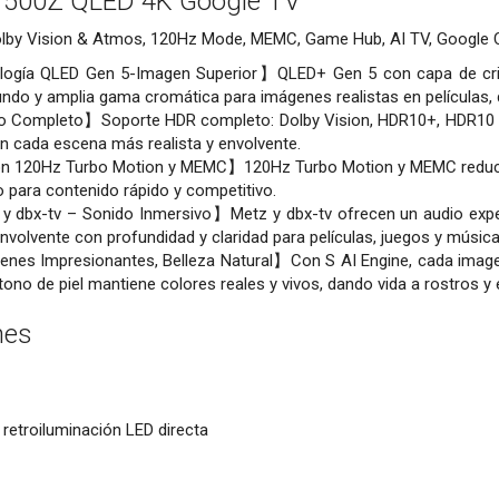
500Z QLED 4K Google TV
lby Vision & Atmos, 120Hz Mode, MEMC, Game Hub, AI TV, Google Cas
ogía QLED Gen 5-Imagen Superior】QLED+ Gen 5 con capa de cristal 
ndo y amplia gama cromática para imágenes realistas en películas, 
Completo】Soporte HDR completo: Dolby Vision, HDR10+, HDR10 y H
n cada escena más realista y envolvente.
120Hz Turbo Motion y MEMC】120Hz Turbo Motion y MEMC reducen 
to para contenido rápido y competitivo.
 dbx-tv – Sonido Inmersivo】Metz y dbx-tv ofrecen un audio exp
nvolvente con profundidad y claridad para películas, juegos y música
nes Impresionantes, Belleza Natural】Con S AI Engine, cada imagen
tono de piel mantiene colores reales y vivos, dando vida a rostros y
nes
retroiluminación LED directa