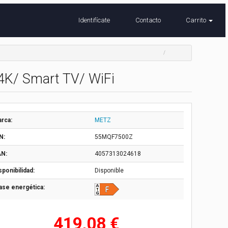
Identifícate
Contacto
Carrito
4K/ Smart TV/ WiFi
rca:
METZ
N:
55MQF7500Z
N:
4057313024618
sponibilidad:
Disponible
ase energética:
419,08 €