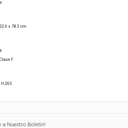
a
22.6 x 78.3 cm
o
 Clase F
: H.265
e a Nuestro Boletín!