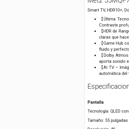
Metz 55MQF7
Smart TV, HDR10+, Do
【Última Tecnol
Contraste profu
【HDR de Rango 
claras que hace
【Game Hub con 
fluido y perfec
【Dolby Atmos y
aporta sonido e
【AI TV – Imáge
automática del 
Especificacio
Pantalla
Tecnología: QLED con 
Tamaño: 55 pulgadas