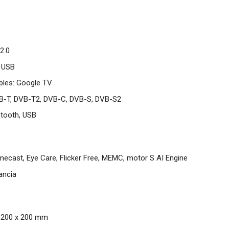
2.0
, USB
bles: Google TV
B-T, DVB-T2, DVB-C, DVB-S, DVB-S2
etooth, USB
mecast, Eye Care, Flicker Free, MEMC, motor S AI Engine
ancia
: 200 x 200 mm