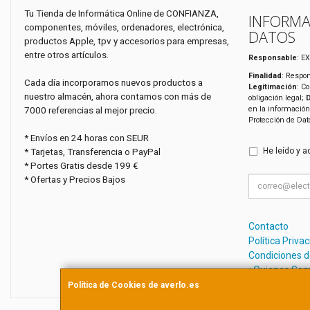
Tu Tienda de Informática Online de CONFIANZA,
INFORMA
componentes, móviles, ordenadores, electrónica,
DATOS
productos Apple, tpv y accesorios para empresas,
entre otros artículos.
Responsable
: E
Finalidad
: Respon
Cada día incorporamos nuevos productos a
Legitimación
: C
nuestro almacén, ahora contamos con más de
obligación legal;
7000 referencias al mejor precio.
en la información
Protección de Da
* Envíos en 24 horas con SEUR
* Tarjetas, Transferencia o PayPal
He leído y a
* Portes Gratis desde 199 €
* Ofertas y Precios Bajos
Contacto
Política Priva
Condiciones 
¿Quienes So
Política de Cookies de averlo.es