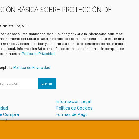
CIÓN BÁSICA SOBRE PROTECCIÓN DE
XONETWORKS, S.L..
der las consultas planteadas por el usuario y enviarle la información solicitada;
onsentimiento del usuario;
Destinatarios
: Solo se realizan cesiones si existe una
Derechos
: Acceder, rectificar y suprimir, así como otros derechos, como se indica
 adicional;
Información Adicional
: Puede consultar la información completa de
tos en nuestra
Política de Privacidad
.
cepto la
Política de Privacidad
.
Enviar
Información Legal
cidad
Política de Cookies
de Compra
Formas de Pago
mos?