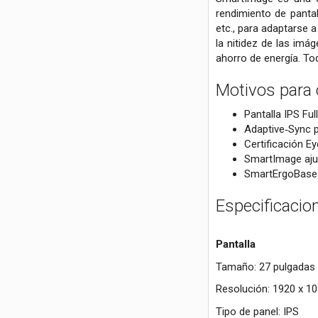
rendimiento de pantal
etc., para adaptarse 
la nitidez de las imá
ahorro de energía. Tod
Motivos para
Pantalla IPS Fu
Adaptive‑Sync pa
Certificación E
SmartImage aju
SmartErgoBase e
Especificacio
Pantalla
Tamaño: 27 pulgadas 
Resolución: 1920 x 1
Tipo de panel: IPS