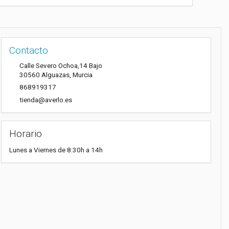
Contacto
Calle Severo Ochoa,14 Bajo
30560
Alguazas
,
Murcia
868919317
tienda@averlo.es
Horario
Lunes a Viernes de 8:30h a 14h