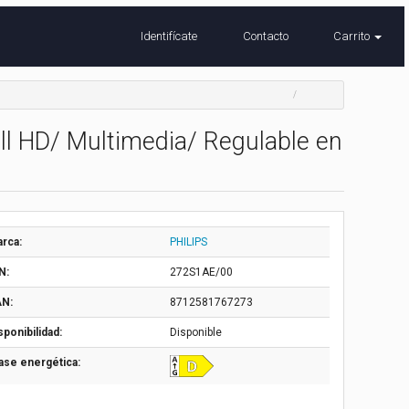
Identifícate
Contacto
Carrito
ull HD/ Multimedia/ Regulable en
rca:
PHILIPS
N:
272S1AE/00
N:
8712581767273
sponibilidad:
Disponible
ase energética: