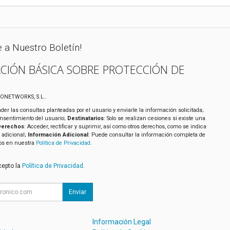
e a Nuestro Boletín!
CIÓN BÁSICA SOBRE PROTECCIÓN DE
XONETWORKS, S.L..
der las consultas planteadas por el usuario y enviarle la información solicitada;
onsentimiento del usuario;
Destinatarios
: Solo se realizan cesiones si existe una
Derechos
: Acceder, rectificar y suprimir, así como otros derechos, como se indica
 adicional;
Información Adicional
: Puede consultar la información completa de
tos en nuestra
Política de Privacidad
.
cepto la
Política de Privacidad
.
Enviar
Información Legal