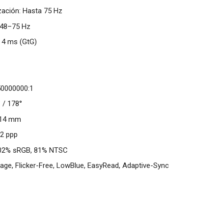
zación: Hasta 75 Hz
 48–75 Hz
 4 ms (GtG)
50000000:1
 / 178°
114 mm
82 ppp
 102% sRGB, 81% NTSC
age, Flicker-Free, LowBlue, EasyRead, Adaptive-Sync