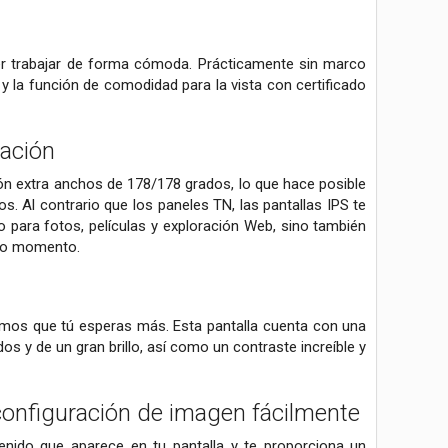
oder trabajar de forma cómoda. Prácticamente sin marco
 y la función de comodidad para la vista con certificado
zación
ión extra anchos de 178/178 grados, lo que hace posible
os. Al contrario que los paneles TN, las pantallas IPS te
 para fotos, películas y exploración Web, sino también
odo momento.
bemos que tú esperas más. Esta pantalla cuenta con una
dos y de un gran brillo, así como un contraste increíble y
onfiguración de imagen fácilmente
enido que aparece en tu pantalla y te proporciona un