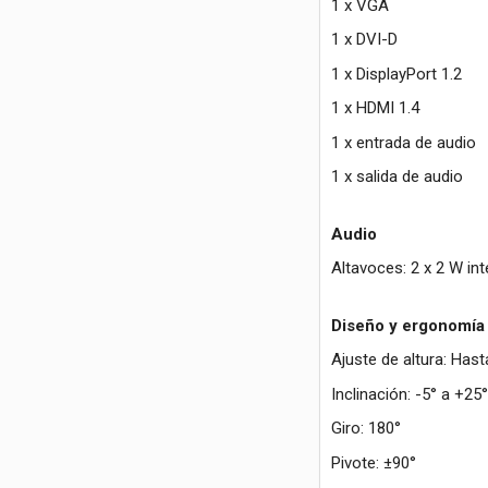
1 x VGA
1 x DVI-D
1 x DisplayPort 1.2
1 x HDMI 1.4
1 x entrada de audio
1 x salida de audio
Audio
Altavoces: 2 x 2 W in
Diseño y ergonomía
Ajuste de altura: Ha
Inclinación: -5° a +25°
Giro: 180°
Pivote: ±90°