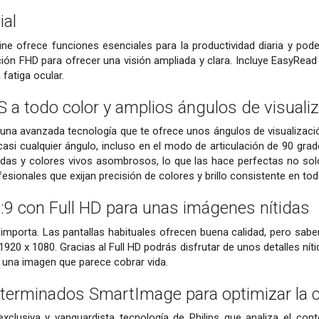
ial
Line ofrece funciones esenciales para la productividad diaria y p
ción FHD para ofrecer una visión ampliada y clara. Incluye EasyRead
 fatiga ocular.
S a todo color y amplios ángulos de visuali
za una avanzada tecnología que te ofrece unos ángulos de visualizac
casi cualquier ángulo, incluso en el modo de articulación de 90 grad
das y colores vivos asombrosos, lo que las hace perfectas no solo
fesionales que exijan precisión de colores y brillo consistente en t
6:9 con Full HD para unas imágenes nítidas
 importa. Las pantallas habituales ofrecen buena calidad, pero sa
1920 x 1080. Gracias al Full HD podrás disfrutar de unos detalles níti
a una imagen que parece cobrar vida.
terminados SmartImage para optimizar la c
clusiva y vanguardista tecnología de Philips que analiza el cont