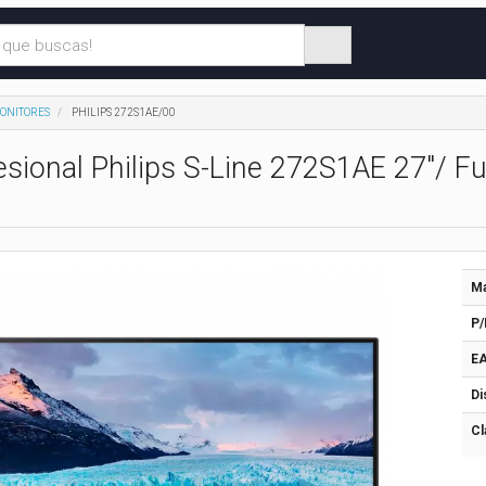
ONITORES
PHILIPS 272S1AE/00
esional Philips S-Line 272S1AE 27"/ F
Ma
P/
EA
Di
Cl