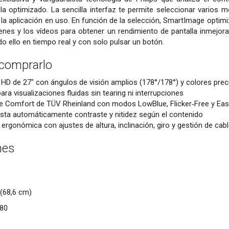
la optimizado. La sencilla interfaz te permite seleccionar varios m
a la aplicación en uso. En función de la selección, SmartImage optimi
genes y los vídeos para obtener un rendimiento de pantalla inmejo
o ello en tiempo real y con solo pulsar un botón.
 comprarlo
ll HD de 27″ con ángulos de visión amplios (178°/178°) y colores prec
ra visualizaciones fluidas sin tearing ni interrupciones
ye Comfort de TÜV Rheinland con modos LowBlue, Flicker‑Free y EasyR
sta automáticamente contraste y nitidez según el contenido
rgonómica con ajustes de altura, inclinación, giro y gestión de c
nes
(68,6 cm)
080