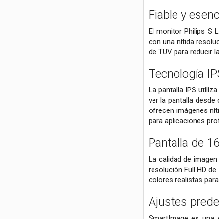
Fiable y esenc
El monitor Philips S 
con una nítida resolu
de TUV para reducir la
Tecnología IP
La pantalla IPS utili
ver la pantalla desde 
ofrecen imágenes níti
para aplicaciones pro
Pantalla de 1
La calidad de imagen
resolución Full HD de 
colores realistas par
Ajustes prede
SmartImage es una ex