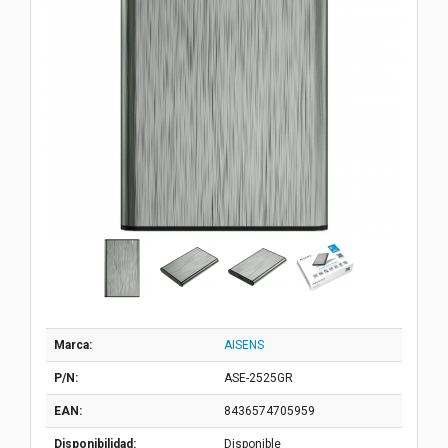
Marca:
AISENS
P/N:
ASE-2525GR
EAN:
8436574705959
Disponibilidad:
Disponible