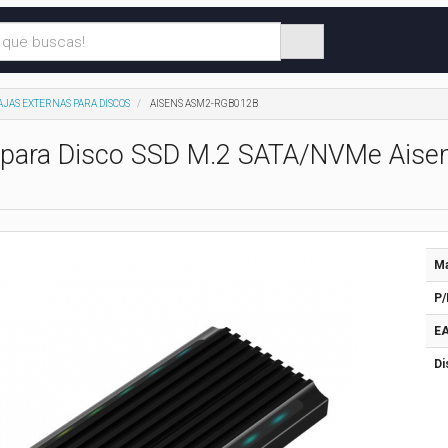
AJAS EXTERNAS PARA DISCOS
AISENS ASM2-RGB012B
a para Disco SSD M.2 SATA/NVMe Ais
Ma
P/
EA
Di