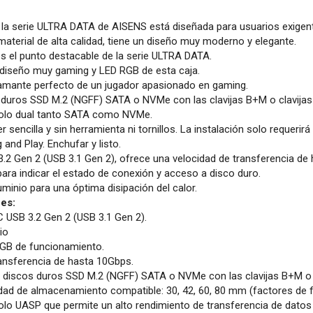
 la serie ULTRA DATA de AISENS está diseñada para usuarios exigen
material de alta calidad, tiene un diseño muy moderno y elegante.
es el punto destacable de la serie ULTRA DATA.
diseño muy gaming y LED RGB de esta caja.
 amante perfecto de un jugador apasionado en gaming.
 duros SSD M.2 (NGFF) SATA o NVMe con las clavijas B+M o clavijas
olo dual tanto SATA como NVMe.
r sencilla y sin herramienta ni tornillos. La instalación solo requerir
and Play. Enchufar y listo.
2 Gen 2 (USB 3.1 Gen 2), ofrece una velocidad de transferencia de
para indicar el estado de conexión y acceso a disco duro.
uminio para una óptima disipación del calor.
es:
 USB 3.2 Gen 2 (USB 3.1 Gen 2).
io
RGB de funcionamiento.
ansferencia de hasta 10Gbps.
discos duros SSD M.2 (NGFF) SATA o NVMe con las clavijas B+M o cl
dad de almacenamiento compatible: 30, 42, 60, 80 mm (factores de 
lo UASP que permite un alto rendimiento de transferencia de datos 