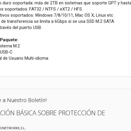
o duro soportada: más de 2TB en sistemas que soporte GPT y hasta 
os soportados: FAT32 / NTFS / eXT2 / HFS.
tivos soportados: Windows 7/8/10/11, Mac OS X, Linux etc.
 de transferencia se limita a 6Gbps si se usa SSD M.2 SATA.
través del puerto USB.
 Paquete:
Externa M.2
e USB-C
l de Usuario Multi-idioma
e a Nuestro Boletín!
CIÓN BÁSICA SOBRE PROTECCIÓN DE
XONETWORKS, S.L..