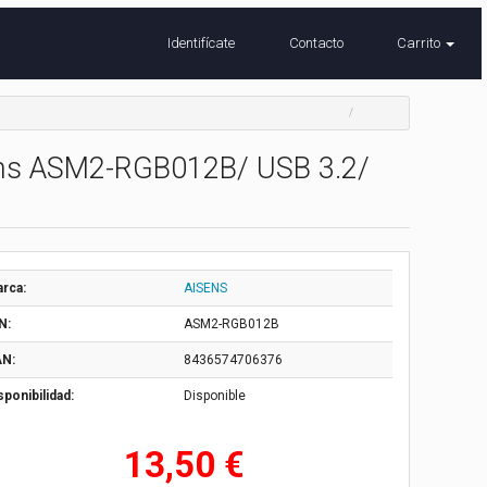
Identifícate
Contacto
Carrito
ens ASM2-RGB012B/ USB 3.2/
rca:
AISENS
N:
ASM2-RGB012B
N:
8436574706376
sponibilidad:
Disponible
13,50 €