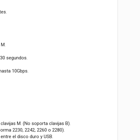
tes.
 M.
á 30 segundos.
 hasta 10Gbps.
avijas M. (No soporta clavijas B).
forma 2230, 2242, 2260 o 2280).
entre el disco duro y USB.