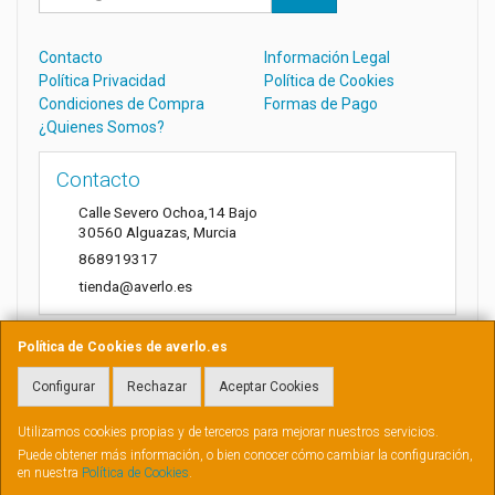
Contacto
Información Legal
Política Privacidad
Política de Cookies
Condiciones de Compra
Formas de Pago
¿Quienes Somos?
Contacto
Calle Severo Ochoa,14 Bajo
30560
Alguazas
,
Murcia
868919317
tienda@averlo.es
Política de Cookies de averlo.es
Horario
Configurar
Rechazar
Aceptar Cookies
Lunes a Viernes de 8:30h a 14h
Utilizamos cookies propias y de terceros para mejorar nuestros servicios.
Puede obtener más información, o bien conocer cómo cambiar la configuración,
en nuestra
Política de Cookies
.
, , , , España. - C.I.F.: B73881807 - Tfno: