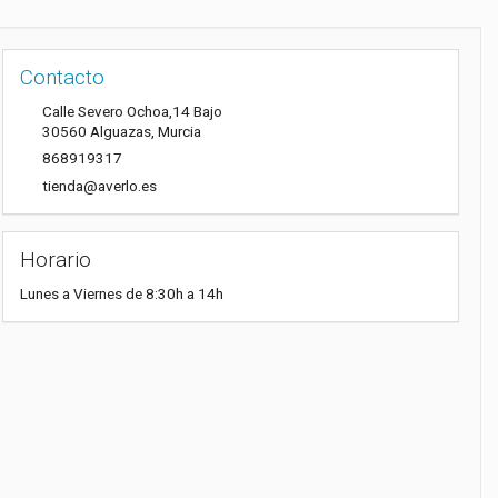
Contacto
Calle Severo Ochoa,14 Bajo
30560
Alguazas
,
Murcia
868919317
tienda@averlo.es
Horario
Lunes a Viernes de 8:30h a 14h