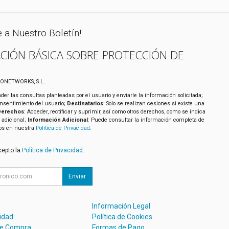
e a Nuestro Boletín!
CIÓN BÁSICA SOBRE PROTECCIÓN DE
XONETWORKS, S.L..
der las consultas planteadas por el usuario y enviarle la información solicitada;
onsentimiento del usuario;
Destinatarios
: Solo se realizan cesiones si existe una
Derechos
: Acceder, rectificar y suprimir, así como otros derechos, como se indica
 adicional;
Información Adicional
: Puede consultar la información completa de
tos en nuestra
Política de Privacidad
.
cepto la
Política de Privacidad
.
Enviar
Información Legal
cidad
Política de Cookies
de Compra
Formas de Pago