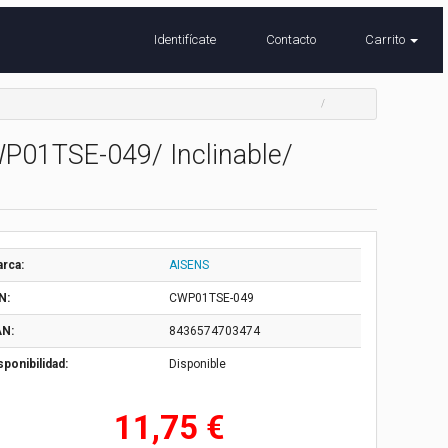
Identifícate
Contacto
Carrito
WP01TSE-049/ Inclinable/
rca:
AISENS
N:
CWP01TSE-049
N:
8436574703474
sponibilidad:
Disponible
11,75 €