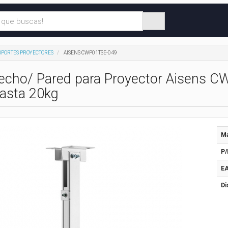
OPORTES PROYECTORES
AISENS CWP01TSE-049
echo/ Pared para Proyector Aisens C
hasta 20kg
Ma
P/
EA
Di