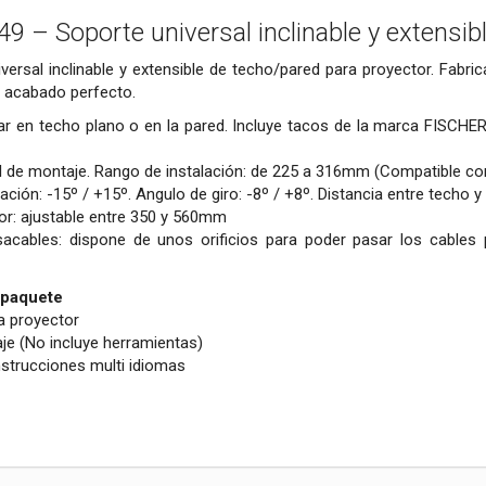
– Soporte universal inclinable y extensibl
ersal inclinable y extensible de techo/pared para proyector. Fabric
n acabado perfecto.
ar en techo plano o en la pared. Incluye tacos de la marca FISCHER 
l de montaje. Rango de instalación: de 225 a 316mm (Compatible co
ación: -15º / +15º. Angulo de giro: -8º / +8º. Distancia entre techo 
or: ajustable entre 350 y 560mm
acables: dispone de unos orificios para poder pasar los cables po
 paquete
a proyector
aje (No incluye herramientas)
nstrucciones multi idiomas