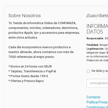
Sobre Nosotros
¡Suscríbet
Tu Tienda de Informática Online de CONFIANZA,
INFORMA
componentes, móviles, ordenadores, electrónica,
DATOS
productos Apple, tpv y accesorios para empresas,
entre otros artículos.
Responsable
: E
Finalidad
: Respon
Cada día incorporamos nuevos productos a
Legitimación
: C
nuestro almacén, ahora contamos con más de
obligación legal;
7000 referencias al mejor precio.
en la información
Protección de Da
* Envíos en 24 horas con SEUR
* Tarjetas, Transferencia o PayPal
He leído y a
* Portes Gratis desde 199 €
* Ofertas y Precios Bajos
Contacto
Política Priva
Condiciones 