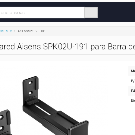
ORTES TV
AISENS SPK02U-191
ared Aisens SPK02U-191 para Barra d
Ma
P/
EA
Di