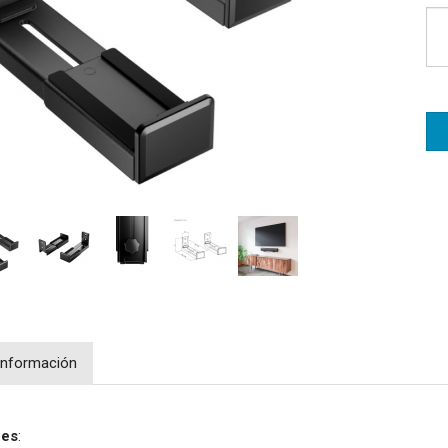
Información
nes
: