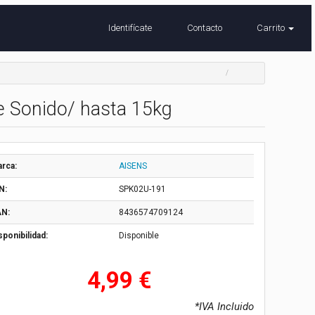
Identifícate
Contacto
Carrito
e Sonido/ hasta 15kg
rca:
AISENS
N:
SPK02U-191
N:
8436574709124
sponibilidad:
Disponible
4,99 €
*IVA Incluido