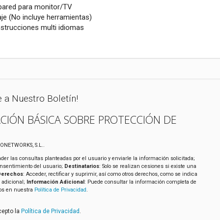
 pared para monitor/TV
aje (No incluye herramientas)
nstrucciones multi idiomas
e a Nuestro Boletín!
CIÓN BÁSICA SOBRE PROTECCIÓN DE
XONETWORKS, S.L..
der las consultas planteadas por el usuario y enviarle la información solicitada;
onsentimiento del usuario;
Destinatarios
: Solo se realizan cesiones si existe una
Derechos
: Acceder, rectificar y suprimir, así como otros derechos, como se indica
 adicional;
Información Adicional
: Puede consultar la información completa de
tos en nuestra
Política de Privacidad
.
cepto la
Política de Privacidad
.