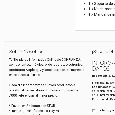
1 x Soporte de
1 x Kit de mont
1 x Manual de i
Sobre Nosotros
¡Suscríbet
Tu Tienda de Informática Online de CONFIANZA,
INFORMA
componentes, móviles, ordenadores, electrónica,
DATOS
productos Apple, tpv y accesorios para empresas,
entre otros artículos.
Responsable
: E
Finalidad
: Respon
Cada día incorporamos nuevos productos a
Legitimación
: C
nuestro almacén, ahora contamos con más de
obligación legal;
7000 referencias al mejor precio.
en la información
Protección de Da
* Envíos en 24 horas con SEUR
* Tarjetas, Transferencia o PayPal
He leído y a