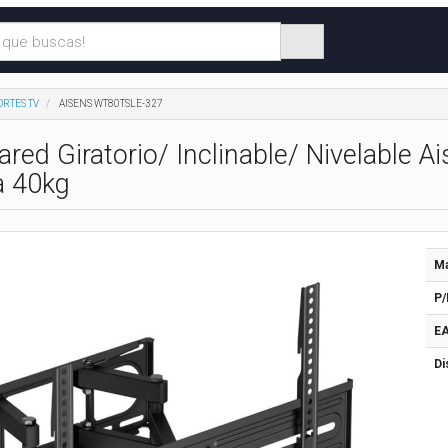
ORTES TV
AISENS WT80TSLE-327
ared Giratorio/ Inclinable/ Nivelable
a 40kg
Ma
P/
EA
Di