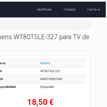
Identifícate
Contacto
Carrito
 Aisens WT80TSLE-327 para TV de
rca:
AISENS
N:
WT80TSLE-327
N:
8435739902349
sponibilidad:
Disponible
18,50 €