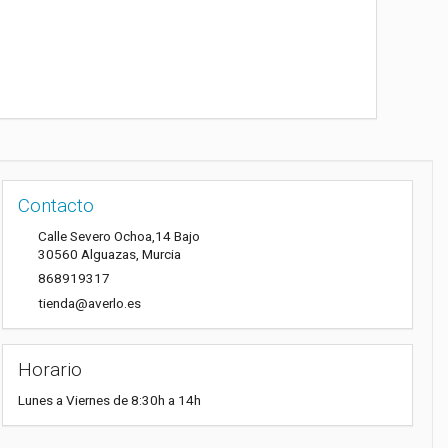
Contacto
Calle Severo Ochoa,14 Bajo
30560
Alguazas
,
Murcia
868919317
tienda@averlo.es
Horario
Lunes a Viernes de 8:30h a 14h