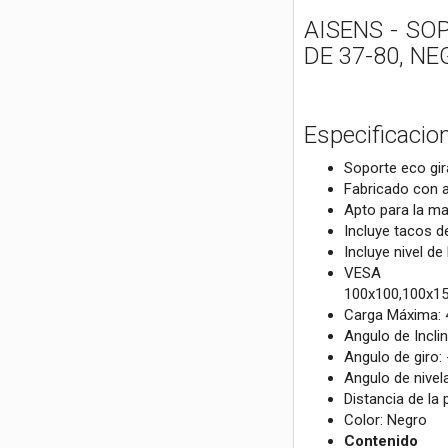
AISENS - SO
DE 37-80, N
Especificacio
Soporte eco gira
Fabricado con a
Apto para la ma
Incluye tacos d
Incluye nivel de
VESA 
100x100,100x15
Carga Máxima: 
Angulo de Inclin
Angulo de giro: 
Angulo de nivela
Distancia de la 
Color: Negro
Contenido