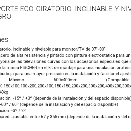
PORTE ECO GIRATORIO, INCLINABLE Y N
EGRO
nes:
torio, inclinable y nivelable para monitor/TV de 37”-80”
cero de alta resistencia y pintado con pintura electrostática para u
yoría de las televisiones curvas con los accesorios especiales que in
e la marca FISCHER en el kit de montaje para una instalación profesi
 burbuja para una mayor precisión en la instalación y facilitar el ajust
Máximo: 600x400mm (Com
0,150x100,100x200,200x100,150x150,200x200,300x200,400x200,300
40kg
ación: -15º / +3º (depende de la instalación y del espacio disponible
-60º / 60º (depende de la instalación y del espacio disponible)
ción: -3º / 3º
pared: ajustable entre 67 y 355 mm (depende de la instalación y del e