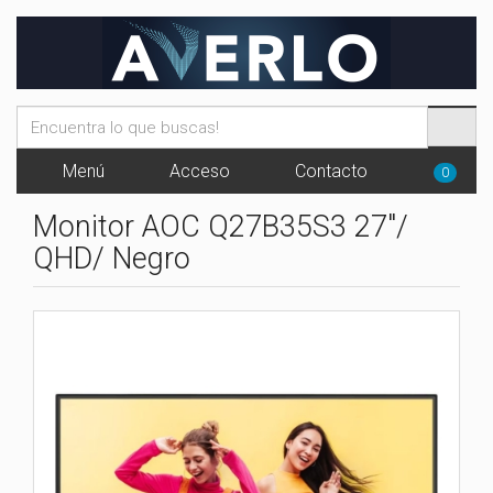
Menú
Acceso
Contacto
0
Monitor AOC Q27B35S3 27"/
QHD/ Negro