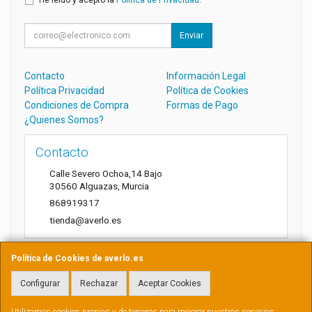
Enviar
Contacto
Información Legal
Política Privacidad
Política de Cookies
Condiciones de Compra
Formas de Pago
¿Quienes Somos?
Contacto
Calle Severo Ochoa,14 Bajo
30560
Alguazas
,
Murcia
868919317
tienda@averlo.es
Política de Cookies de averlo.es
Horario
Configurar
Rechazar
Aceptar Cookies
Lunes a Viernes de 8:30h a 14h