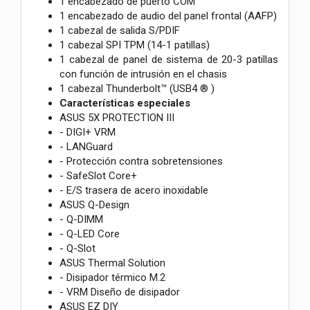
1 encabezado de puerto COM
1 encabezado de audio del panel frontal (AAFP)
1 cabezal de salida S/PDIF
1 cabezal SPI TPM (14-1 patillas)
1 cabezal de panel de sistema de 20-3 patillas
con función de intrusión en el chasis
1 cabezal Thunderbolt™ (USB4 ® )
Características especiales
ASUS 5X PROTECTION III
- DIGI+ VRM
- LANGuard
- Protección contra sobretensiones
- SafeSlot Core+
- E/S trasera de acero inoxidable
ASUS Q-Design
- Q-DIMM
- Q-LED Core
- Q-Slot
ASUS Thermal Solution
- Disipador térmico M.2
- VRM Diseño de disipador
ASUS EZ DIY