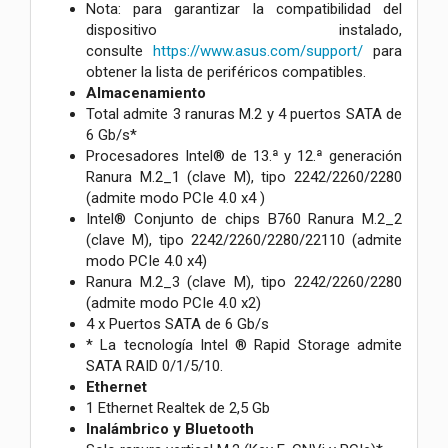
Nota: para garantizar la compatibilidad del
dispositivo instalado,
consulte
https://www.asus.com/support/
para
obtener la lista de periféricos compatibles.
Almacenamiento
Total admite 3 ranuras M.2 y 4 puertos SATA de
6 Gb/s*
Procesadores Intel® de 13.ª y 12.ª generación
Ranura M.2_1 (clave M), tipo 2242/2260/2280
(admite modo PCIe 4.0 x4 )
Intel® Conjunto de chips B760 Ranura M.2_2
(clave M), tipo 2242/2260/2280/22110 (admite
modo PCIe 4.0 x4)
Ranura M.2_3 (clave M), tipo 2242/2260/2280
(admite modo PCIe 4.0 x2)
4 x Puertos SATA de 6 Gb/s
* La tecnología Intel ® Rapid Storage admite
SATA RAID 0/1/5/10.
Ethernet
1 Ethernet Realtek de 2,5 Gb
Inalámbrico y Bluetooth