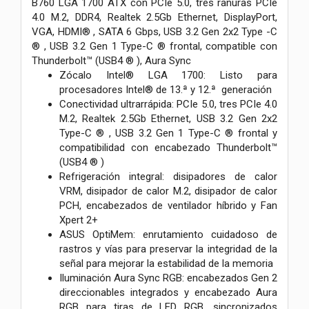
B760 LGA 1700 ATX con PCIe 5.0, tres ranuras PCIe
4.0 M.2, DDR4, Realtek 2.5Gb Ethernet, DisplayPort,
VGA, HDMI® , SATA 6 Gbps, USB 3.2 Gen 2x2 Type -C
® , USB 3.2 Gen 1 Type-C ® frontal, compatible con
Thunderbolt™ (USB4 ® ), Aura Sync
Zócalo Intel® LGA 1700: Listo para
procesadores Intel® de 13.ª y 12.ª generación
Conectividad ultrarrápida: PCIe 5.0, tres PCIe 4.0
M.2, Realtek 2.5Gb Ethernet, USB 3.2 Gen 2x2
Type-C ® , USB 3.2 Gen 1 Type-C ® frontal y
compatibilidad con encabezado Thunderbolt™
(USB4 ® )
Refrigeración integral: disipadores de calor
VRM, disipador de calor M.2, disipador de calor
PCH, encabezados de ventilador híbrido y Fan
Xpert 2+
ASUS OptiMem: enrutamiento cuidadoso de
rastros y vías para preservar la integridad de la
señal para mejorar la estabilidad de la memoria
Iluminación Aura Sync RGB: encabezados Gen 2
direccionables integrados y encabezado Aura
RGB para tiras de LED RGB, sincronizados