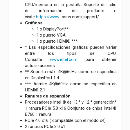
CPU/memoria en la pestaña Soporte del sitio
de información del producto o
visite
https://www.
.asus.com/support/ .
Gráficos
1 x DisplayPort**
1 x puerto VGA
1 x puerto HDMI® ***
* Las especificaciones gráficas pueden variar
entre los tipos de CPU.
Consulte
www.intel.com
para obtener
actualizaciones.
** Soporta máx. 4K@60Hz como se especifica
en DisplayPort 1.4.
*** Admite 4K@60Hz como se especifica en
HDMI® 2.1 .
Ranuras de expansión
Procesadores Intel ® de 13.ª y 12.ª generación*
1 ranura PCIe 5.0 x16 Conjunto de chips Intel ®
B760 1 ranura
PCIe 4.0 x16 ( compatible con el modo x4)
2 ranuras PCIe 3.0 x1