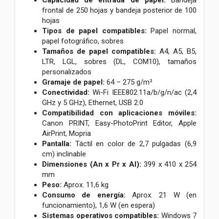
frontal de 250 hojas y bandeja posterior de 100
hojas
Tipos de papel compatibles:
Papel normal,
papel fotográfico, sobres
Tamaños de papel compatibles:
A4, A5, B5,
LTR, LGL, sobres (DL, COM10), tamaños
personalizados
Gramaje de papel:
64 – 275 g/m²
Conectividad:
Wi-Fi IEEE802.11a/b/g/n/ac (2,4
GHz y 5 GHz), Ethernet, USB 2.0
Compatibilidad con aplicaciones móviles:
Canon PRINT, Easy-PhotoPrint Editor, Apple
AirPrint, Mopria
Pantalla:
Táctil en color de 2,7 pulgadas (6,9
cm) inclinable
Dimensiones (An x Pr x Al):
399 x 410 x 254
mm
Peso:
Aprox. 11,6 kg
Consumo de energía:
Aprox. 21 W (en
funcionamiento), 1,6 W (en espera)
Sistemas operativos compatibles:
Windows 7