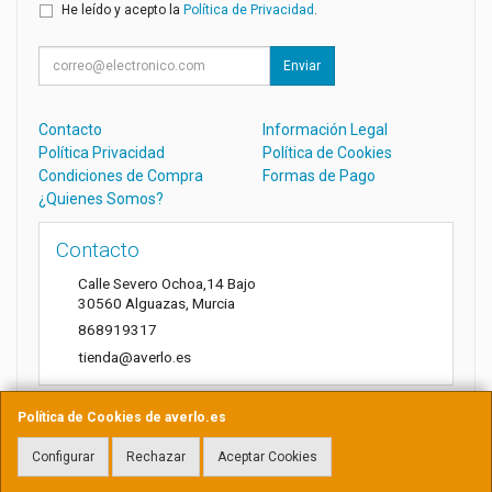
He leído y acepto la
Política de Privacidad
.
Enviar
Contacto
Información Legal
Política Privacidad
Política de Cookies
Condiciones de Compra
Formas de Pago
¿Quienes Somos?
Contacto
Calle Severo Ochoa,14 Bajo
30560
Alguazas
,
Murcia
868919317
tienda@averlo.es
Política de Cookies de averlo.es
Horario
Configurar
Rechazar
Aceptar Cookies
Lunes a Viernes de 8:30h a 14h