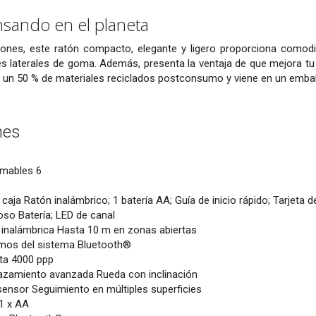
sando en el planeta
ones, este ratón compacto, elegante y ligero proporciona comodid
res laterales de goma. Además, presenta la ventaja de que mejora 
 un 50 % de materiales reciclados postconsumo y viene en un embala
nes
mables 6
caja Ratón inalámbrico; 1 batería AA; Guía de inicio rápido; Tarjeta de
oso Batería; LED de canal
 inalámbrica Hasta 10 m en zonas abiertas
imos del sistema Bluetooth®
ta 4000 ppp
azamiento avanzada Rueda con inclinación
sensor Seguimiento en múltiples superficies
 1 x AA