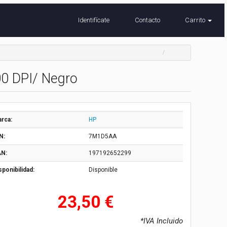
Identifícate
Contacto
Carrito
0 DPI/ Negro
rca:
HP
N:
7M1D5AA
N:
197192652299
sponibilidad:
Disponible
23,50 €
*IVA Incluido