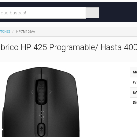
ATONES
HP 7M1D5AA
brico HP 425 Programable/ Hasta 400
Ma
P/
EA
Di