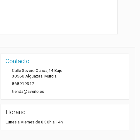
Contacto
Calle Severo Ochoa,14 Bajo
30560
Alguazas
,
Murcia
868919317
tienda@averlo.es
Horario
Lunes a Viernes de 8:30h a 14h