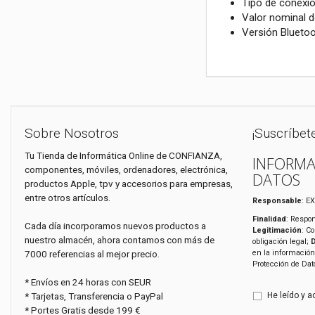
Tipo de conexi
Valor nominal d
Versión Bluetoo
Sobre Nosotros
¡Suscríbet
Tu Tienda de Informática Online de CONFIANZA,
INFORMA
componentes, móviles, ordenadores, electrónica,
DATOS
productos Apple, tpv y accesorios para empresas,
entre otros artículos.
Responsable
: E
Finalidad
: Respon
Cada día incorporamos nuevos productos a
Legitimación
: C
nuestro almacén, ahora contamos con más de
obligación legal;
7000 referencias al mejor precio.
en la información
Protección de Da
* Envíos en 24 horas con SEUR
* Tarjetas, Transferencia o PayPal
He leído y a
* Portes Gratis desde 199 €