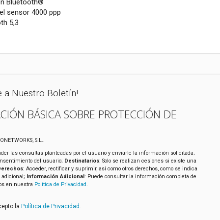
ón Bluetooth®
el sensor 4000 ppp
th 5,3
e a Nuestro Boletín!
CIÓN BÁSICA SOBRE PROTECCIÓN DE
XONETWORKS, S.L..
der las consultas planteadas por el usuario y enviarle la información solicitada;
onsentimiento del usuario;
Destinatarios
: Solo se realizan cesiones si existe una
Derechos
: Acceder, rectificar y suprimir, así como otros derechos, como se indica
 adicional;
Información Adicional
: Puede consultar la información completa de
tos en nuestra
Política de Privacidad
.
cepto la
Política de Privacidad
.