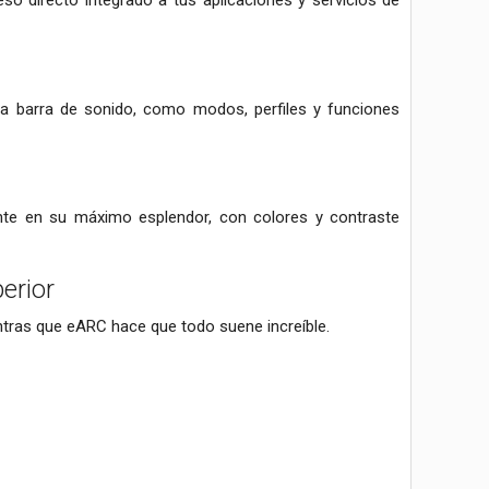
o directo integrado a tus aplicaciones y servicios de
 la barra de sonido, como modos, perfiles y funciones
nte en su máximo esplendor, con colores y contraste
erior
ntras que eARC hace que todo suene increíble.