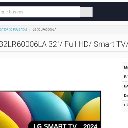
EVISOR 32 PULGADAS
LG 32LR60006LA
 32LR60006LA 32"/ Full HD/ Smart TV/
Ma
P/
EA
Di
Cl