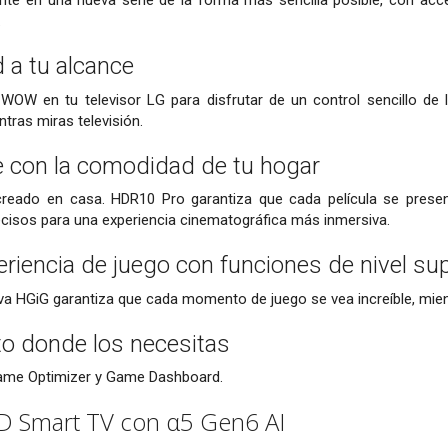
te en una nueva serie de la forma más sencilla posible, con acces
.
 a tu alcance
 WOW en tu televisor LG para disfrutar de un control sencillo de
ntras miras televisión.
e con la comodidad de tu hogar
creado en casa. HDR10 Pro garantiza que cada película se prese
cisos para una experiencia cinematográfica más inmersiva.
eriencia de juego con funciones de nivel sup
va HGiG garantiza que cada momento de juego se vea increíble, mie
to donde los necesitas
 Game Optimizer y Game Dashboard.
HD Smart TV con α5 Gen6 AI