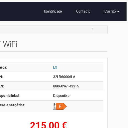
Identifícate
Contacto
Carrito
 WiFi
rca:
LG
N:
32LR60006LA
N:
8806096143315
sponibilidad:
Disponible
ase energética:
215,00 €