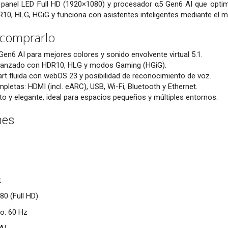
panel LED Full HD (1920×1080) y procesador α5 Gen6 AI que optim
R10, HLG, HGiG y funciona con asistentes inteligentes mediante el
 comprarlo
en6 AI para mejores colores y sonido envolvente virtual 5.1.
anzado con HDR10, HLG y modos Gaming (HGiG).
t fluida con webOS 23 y posibilidad de reconocimiento de voz.
letas: HDMI (incl. eARC), USB, Wi-Fi, Bluetooth y Ethernet.
 y elegante, ideal para espacios pequeños y múltiples entornos.
nes
t
80 (Full HD)
o: 60 Hz