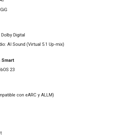
AI
HGiG
Dolby Digital
o: AI Sound (Virtual 5.1 Up-mix)
s Smart
ebOS 23
mpatible con eARC y ALLM)
t