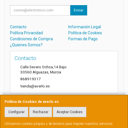
Enviar
Contacto
Información Legal
Política Privacidad
Política de Cookies
Condiciones de Compra
Formas de Pago
¿Quienes Somos?
Contacto
Calle Severo Ochoa,14 Bajo
30560
Alguazas
,
Murcia
868919317
tienda@averlo.es
Política de Cookies de averlo.es
Horario
Configurar
Rechazar
Aceptar Cookies
Lunes a Viernes de 8:30h a 14h
Utilizamos cookies propias y de terceros para mejorar nuestros servicios.