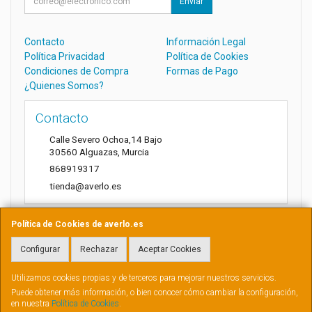
Enviar
Contacto
Información Legal
Política Privacidad
Política de Cookies
Condiciones de Compra
Formas de Pago
¿Quienes Somos?
Contacto
Calle Severo Ochoa,14 Bajo
30560
Alguazas
,
Murcia
868919317
tienda@averlo.es
Política de Cookies de averlo.es
Horario
Configurar
Rechazar
Aceptar Cookies
Lunes a Viernes de 8:30h a 14h
Utilizamos cookies propias y de terceros para mejorar nuestros servicios.
Puede obtener más información, o bien conocer cómo cambiar la configuración,
en nuestra
Política de Cookies
.
, , , , España. - C.I.F.: B73881807 - Tfno: