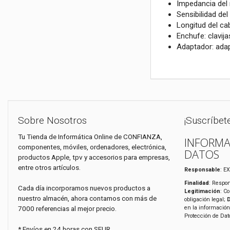
Impedancia del
Sensibilidad de
Longitud del cab
Enchufe: clavi
Adaptador: adap
Sobre Nosotros
¡Suscríbet
Tu Tienda de Informática Online de CONFIANZA,
INFORMA
componentes, móviles, ordenadores, electrónica,
DATOS
productos Apple, tpv y accesorios para empresas,
entre otros artículos.
Responsable
: E
Finalidad
: Respon
Cada día incorporamos nuevos productos a
Legitimación
: C
nuestro almacén, ahora contamos con más de
obligación legal;
7000 referencias al mejor precio.
en la información
Protección de Da
* Envíos en 24 horas con SEUR