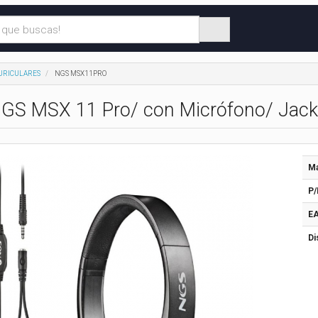
URICULARES
NGS MSX11PRO
NGS MSX 11 Pro/ con Micrófono/ Jack
Ma
P/
EA
Di