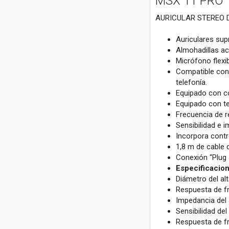
MSX 11 PRO
AURICULAR STEREO 
Auriculares sup
Almohadillas ac
Micrófono flexi
Compatible con 
telefonía.
Equipado con co
Equipado con tec
Frecuencia de 
Sensibilidad e 
Incorpora contr
1,8 m de cable 
Conexión “Plug 
Especificacio
Diámetro del a
Respuesta de fr
Impedancia del
Sensibilidad del
Respuesta de f