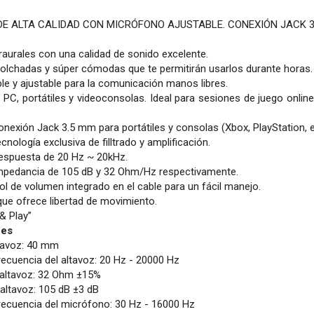
DE ALTA CALIDAD CON MICRÓFONO AJUSTABLE. CONEXIÓN JACK 
raurales con una calidad de sonido excelente.
olchadas y súper cómodas que te permitirán usarlos durante horas.
ble y ajustable para la comunicación manos libres.
PC, portátiles y videoconsolas. Ideal para sesiones de juego online
nexión Jack 3.5 mm para portátiles y consolas (Xbox, PlayStation, e
nología exclusiva de filltrado y amplificación.
respuesta de 20 Hz ~ 20kHz.
impedancia de 105 dB y 32 Ohm/Hz respectivamente.
ol de volumen integrado en el cable para un fácil manejo.
que ofrece libertad de movimiento.
& Play”
nes
ltavoz: 40 mm
ecuencia del altavoz: 20 Hz - 20000 Hz
 altavoz: 32 Ohm ±15%
 altavoz: 105 dB ±3 dB
recuencia del micrófono: 30 Hz - 16000 Hz