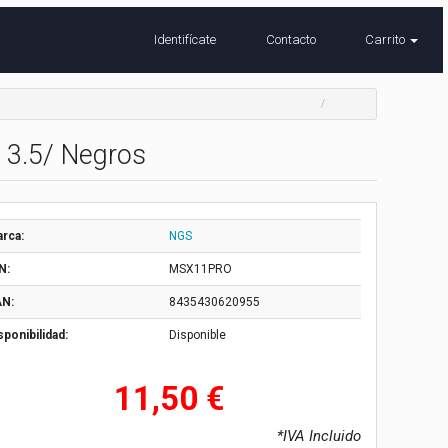
Identifícate
Contacto
Carrito
 3.5/ Negros
rca:
NGS
N:
MSX11PRO
N:
8435430620955
sponibilidad:
Disponible
11,50 €
*IVA Incluido