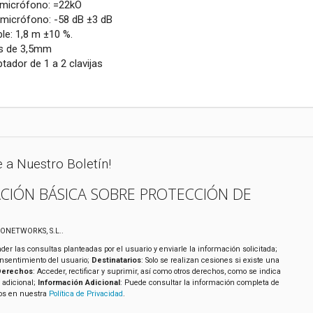
 micrófono: =22kO
l micrófono: -58 dB ±3 dB
le: 1,8 m ±10 %.
jas de 3,5mm
tador de 1 a 2 clavijas
e a Nuestro Boletín!
CIÓN BÁSICA SOBRE PROTECCIÓN DE
XONETWORKS, S.L..
der las consultas planteadas por el usuario y enviarle la información solicitada;
onsentimiento del usuario;
Destinatarios
: Solo se realizan cesiones si existe una
Derechos
: Acceder, rectificar y suprimir, así como otros derechos, como se indica
 adicional;
Información Adicional
: Puede consultar la información completa de
tos en nuestra
Política de Privacidad
.