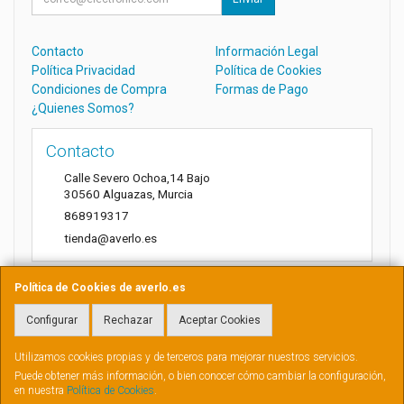
Contacto
Información Legal
Política Privacidad
Política de Cookies
Condiciones de Compra
Formas de Pago
¿Quienes Somos?
Contacto
Calle Severo Ochoa,14 Bajo
30560
Alguazas
,
Murcia
868919317
tienda@averlo.es
Política de Cookies de averlo.es
Horario
Configurar
Rechazar
Aceptar Cookies
Lunes a Viernes de 8:30h a 14h
Utilizamos cookies propias y de terceros para mejorar nuestros servicios.
Puede obtener más información, o bien conocer cómo cambiar la configuración,
en nuestra
Política de Cookies
.
, , , , España. - C.I.F.: B73881807 - Tfno: