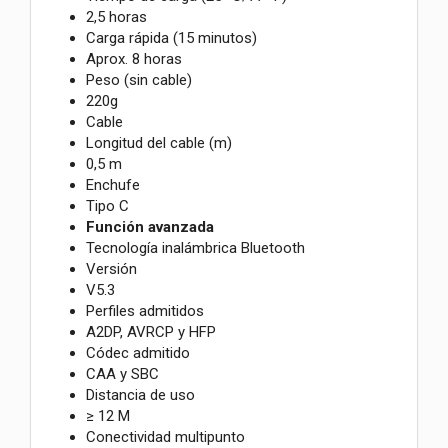
2,5 horas
Carga rápida (15 minutos)
Aprox. 8 horas
Peso (sin cable)
220g
Cable
Longitud del cable (m)
0,5 m
Enchufe
Tipo C
Función avanzada
Tecnología inalámbrica Bluetooth
Versión
V5.3
Perfiles admitidos
A2DP, AVRCP y HFP
Códec admitido
CAA y SBC
Distancia de uso
≥ 12 M
Conectividad multipunto