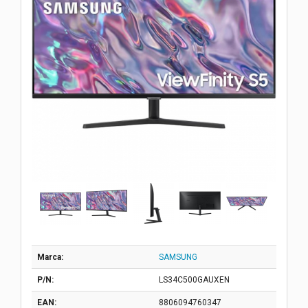
Marca:
SAMSUNG
P/N:
LS34C500GAUXEN
EAN:
8806094760347