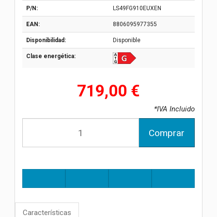
P/N:
LS49FG910EUXEN
EAN:
8806095977355
Disponibilidad:
Disponible
Clase energética:
719,00 €
*IVA Incluido
Comprar
Características