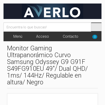
Menú
Acceso
Contacto
0
Monitor Gaming
Ultrapanorámico Curvo
Samsung Odyssey G9 G91F
S49FG910EU 49"/ Dual QHD/
1ms/ 144Hz/ Regulable en
altura/ Negro