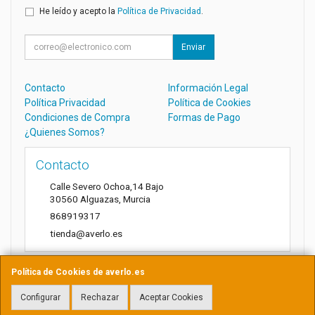
He leído y acepto la
Política de Privacidad
.
Enviar
Contacto
Información Legal
Política Privacidad
Política de Cookies
Condiciones de Compra
Formas de Pago
¿Quienes Somos?
Contacto
Calle Severo Ochoa,14 Bajo
30560
Alguazas
,
Murcia
868919317
tienda@averlo.es
Política de Cookies de averlo.es
Horario
Configurar
Rechazar
Aceptar Cookies
Lunes a Viernes de 8:30h a 14h