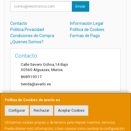
Enviar
Contacto
Información Legal
Política Privacidad
Política de Cookies
Condiciones de Compra
Formas de Pago
¿Quienes Somos?
Contacto
Calle Severo Ochoa,14 Bajo
30560
Alguazas
,
Murcia
868919317
tienda@averlo.es
Política de Cookies de averlo.es
Horario
Configurar
Rechazar
Aceptar Cookies
Lunes a Viernes de 8:30h a 14h
Utilizamos cookies propias y de terceros para mejorar nuestros servicios.
Puede obtener más información, o bien conocer cómo cambiar la configuración,