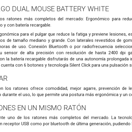
GO DUAL MOUSE BATTERY WHITE
los ratones más completos del mercado: Ergonómico para reduci
so y con batería recargable.
gonómica para el pulgar que reduce la fatiga y previene lesiones, e
 de tamaño mediano y grande. Con laterales revestidos de goma
horas de uso. Conexión Bluetooth o por radiofrecuencia seleccion
Su sensor de alta precisión con resolución de hasta 2400 dpi g
on la batería recargable disfrutarás de una autonomía prolongada 
 cuenta con 6 botones y tecnología Silent Click para una pulsación s
AR
en los ratones ofrece comodidad, mejor agarre, prevención de l
o durante el uso, lo que permite una postura más ergonómica y un c
ONES EN UN MISMO RATÓN
te uno de los ratones más completos del mercado. La tecnolo
n receptor USB como por bluetooth de última generación, pudiendo ll