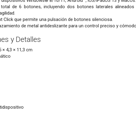
 dispositivos Windows® 8/10/11, Android™, iOS/iPadOS 13 y MacOs.
total de 6 botones, incluyendo dos botones laterales alineados
gilidad.
nt Click que permite una pulsación de botones silenciosa.
zamiento de metal antideslizante para un control preciso y cómodo
nes y Detalles
 × 4,3 × 11,3 cm
ático
idispositivo