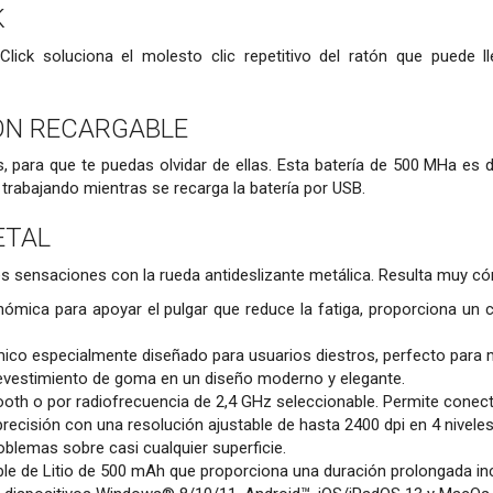
K
 Click soluciona el molesto clic repetitivo del ratón que puede 
ION RECARGABLE
s, para que te puedas olvidar de ellas. Esta batería de 500 MHa es
trabajando mientras se recarga la batería por USB.
ETAL
es sensaciones con la rueda antideslizante metálica. Resulta muy c
nómica para apoyar el pulgar que reduce la fatiga, proporciona un 
ico especialmente diseñado para usuarios diestros, perfecto para
revestimiento de goma en un diseño moderno y elegante.
oth o por radiofrecuencia de 2,4 GHz seleccionable. Permite conecta
precisión con una resolución ajustable de hasta 2400 dpi en 4 niveles
oblemas sobre casi cualquier superficie.
ble de Litio de 500 mAh que proporciona una duración prolongada inc