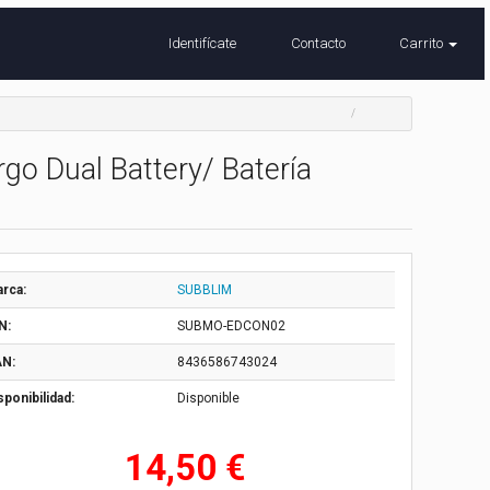
Identifícate
Contacto
Carrito
o Dual Battery/ Batería
rca:
SUBBLIM
N:
SUBMO-EDCON02
N:
8436586743024
sponibilidad:
Disponible
14,50 €