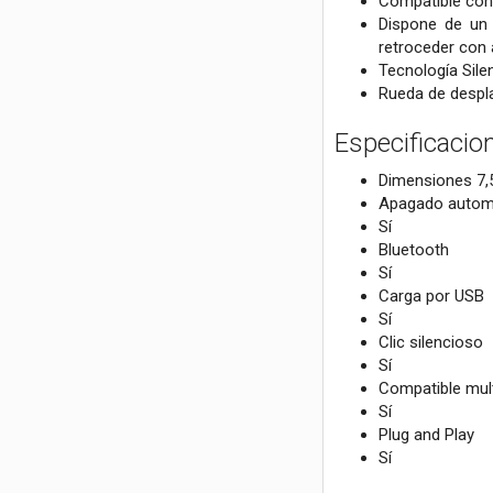
Compatible con
Dispone de un 
retroceder con a
Tecnología Sile
Rueda de despla
Especificacio
Dimensiones 7,5
Apagado autom
Sí
Bluetooth
Sí
Carga por USB
Sí
Clic silencioso
Sí
Compatible mult
Sí
Plug and Play
Sí