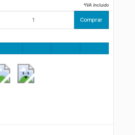
*IVA Incluido
Comprar
5 - 5
W