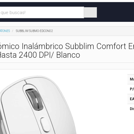
ATONES
SUBBLIM SUBMO-EDCON02
mico Inalámbrico Subblim Comfort Erg
Hasta 2400 DPI/ Blanco
Ma
P/
EA
Di