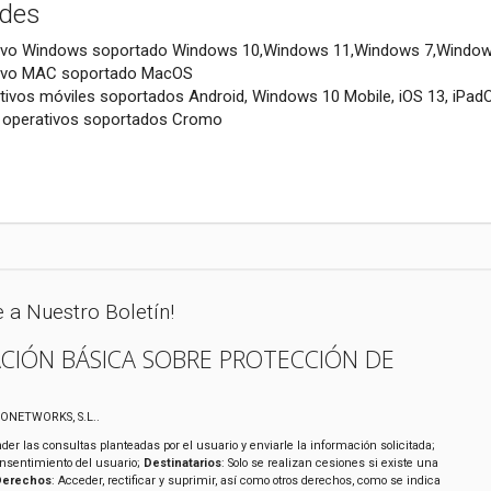
ades
tivo Windows soportado Windows 10,Windows 11,Windows 7,Window
tivo MAC soportado MacOS
tivos móviles soportados Android, Windows 10 Mobile, iOS 13, iPa
 operativos soportados Cromo
e a Nuestro Boletín!
CIÓN BÁSICA SOBRE PROTECCIÓN DE
XONETWORKS, S.L..
der las consultas planteadas por el usuario y enviarle la información solicitada;
onsentimiento del usuario;
Destinatarios
: Solo se realizan cesiones si existe una
Derechos
: Acceder, rectificar y suprimir, así como otros derechos, como se indica