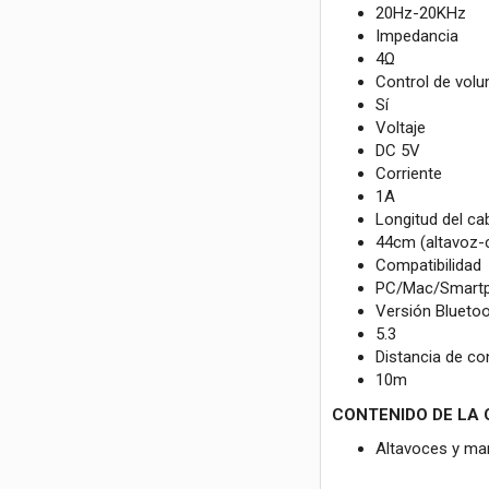
20Hz-20KHz
Impedancia
4Ω
Control de vol
Sí
Voltaje
DC 5V
Corriente
1A
Longitud del ca
44cm (altavoz-c
Compatibilidad
PC/Mac/Smartp
Versión Blueto
5.3
Distancia de co
10m
CONTENIDO DE LA
Altavoces y man