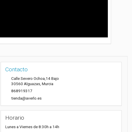
Contacto
Calle Severo Ochoa,14 Bajo
30560
Alguazas
,
Murcia
868919317
tienda@averlo.es
Horario
Lunes a Viernes de 8:30h a 14h