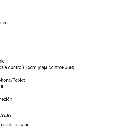
umen
ble
aja control) 85cm (caja control-USB)
hone/Tablet
oth
nexión
 CAJA
ual de usuario.