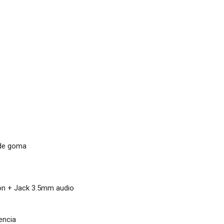
 de goma
ón + Jack 3.5mm audio
encia