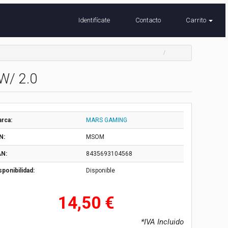
Identifícate
Contacto
Carrito
W/ 2.0
rca:
MARS GAMING
N:
MSOM
N:
8435693104568
sponibilidad:
Disponible
14,50 €
*IVA Incluido