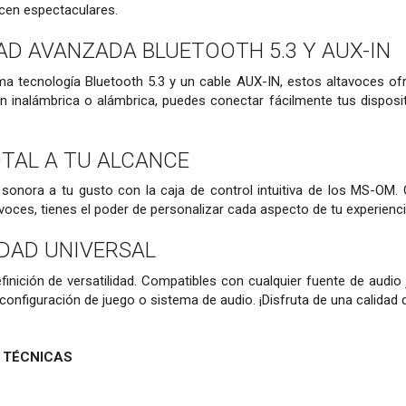
cen espectaculares.
D AVANZADA BLUETOOTH 5.3 Y AUX-IN
ma tecnología Bluetooth 5.3 y un cable AUX-IN, estos altavoces ofre
n inalámbrica o alámbrica, puedes conectar fácilmente tus disposit
TAL A TU ALCANCE
 sonora a tu gusto con la caja de control intuitiva de los MS-OM.
voces, tienes el poder de personalizar cada aspecto de tu experiencia
IDAD UNIVERSAL
nición de versatilidad. Compatibles con cualquier fuente de audio 
configuración de juego o sistema de audio. ¡Disfruta de una calidad d
 TÉCNICAS