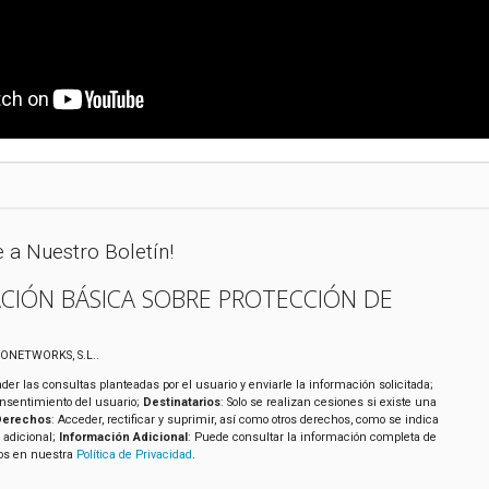
e a Nuestro Boletín!
CIÓN BÁSICA SOBRE PROTECCIÓN DE
XONETWORKS, S.L..
der las consultas planteadas por el usuario y enviarle la información solicitada;
onsentimiento del usuario;
Destinatarios
: Solo se realizan cesiones si existe una
Derechos
: Acceder, rectificar y suprimir, así como otros derechos, como se indica
 adicional;
Información Adicional
: Puede consultar la información completa de
tos en nuestra
Política de Privacidad
.