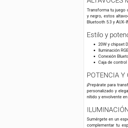
ALTAVOCES 
Transforma tu juego 
y negro, estos altavo
Bluetooth 5.3 y AUX-I
Estilo y poten
20W y chipset 
Iluminación RGB
Conexión Blueto
Caja de control
POTENCIA Y 
¡Prepárate para tran
personalizado y elega
nítido y envolvente e
ILUMINACIÓ
Sumérgete en un espe
complementar tu esp