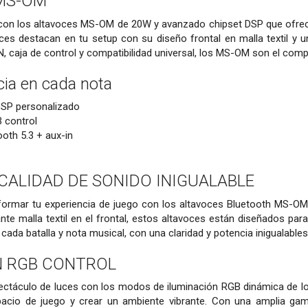
MS-OM
con los altavoces MS-OM de 20W y avanzado chipset DSP que ofrecen
ces destacan en tu setup con su diseño frontal en malla textil y 
N, caja de control y compatibilidad universal, los MS-OM son el com
cia en cada nota
DSP personalizado
 control
oth 5.3 + aux-in
CALIDAD DE SONIDO INIGUALABLE
sformar tu experiencia de juego con los altavoces Bluetooth MS-O
nte malla textil en el frontal, estos altavoces están diseñados para
n cada batalla y nota musical, con una claridad y potencia inigualab
N RGB CONTROL
ctáculo de luces con los modos de iluminación RGB dinámica de 
acio de juego y crear un ambiente vibrante. Con una amplia gam