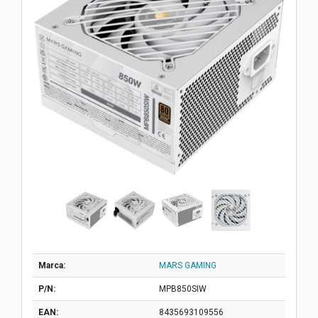
Marca:
MARS GAMING
P/N:
MPB850SIW
EAN:
8435693109556