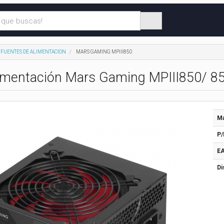
FUENTES DE ALIMENTACION
MARS GAMING MPIII850
limentación Mars Gaming MPIII850/ 8
Ma
P/
EA
Di