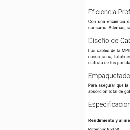
Eficiencia Pro
Con una eficiencia d
consumo. Además, su t
Diseño de Ca
Los cables de la MPI
nunca si no, totalmen
disfruta de tus partid
Empaquetado 
Para asegurar que la
absorción total de go
Especificacio
Rendimiento y alime
Potencia: 850 W