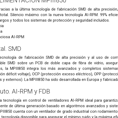
LIMENTACIÓN MPIII850
racias a la última tecnología de fabricación SMD de alta precisió
 total. Silencio máximo con la nueva tecnología AI-RPM. 99% eficie
argos y todos los sistemas de protección y seguridad incluidos.
ia
ia
enciosa AI-RPM
tal. SMD
tecnología de fabricación SMD de alta precisión y al uso de co
table SMD sobre un PCB de doble capa de fibra de vidrio, asegura
ás, la MPIII850 integra los más avanzados y completos sistema
ción déficit voltaje), OCP (protección exceso eléctrico), OPP (prot
os y externos). La MPIII850 ha sido desarrollada en Europa y fabric
luto. AI-RPM y FDB
a tecnología en control de ventiladores AI-RPM ideal para garantiz
igente de última generación basado en algoritmos avanzados y sistem
III850 cuenta con un ventilador de grado industrial con rodamiento
a tecnología disponible para asegurar el mínimo ruido y la máxima efic