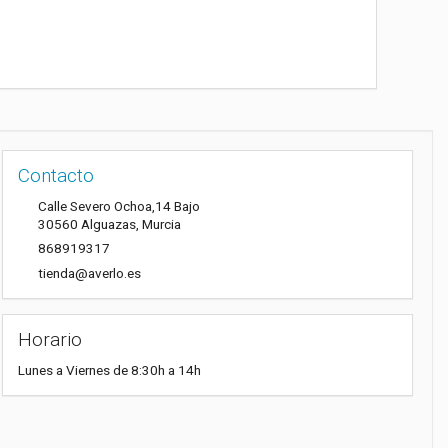
Contacto
Calle Severo Ochoa,14 Bajo
30560
Alguazas
,
Murcia
868919317
tienda@averlo.es
Horario
Lunes a Viernes de 8:30h a 14h