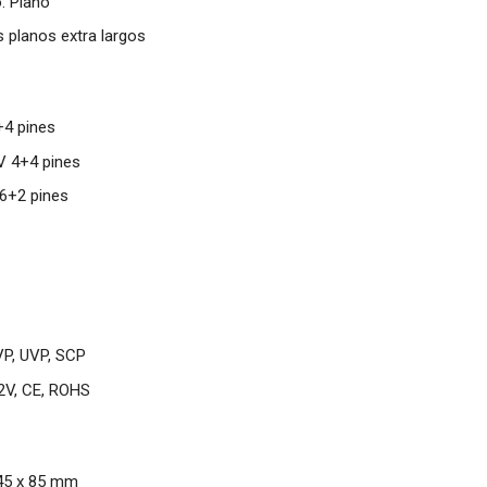
: Plano
s planos extra largos
+4 pines
V 4+4 pines
 6+2 pines
VP, UVP, SCP
12V, CE, ROHS
45 x 85 mm