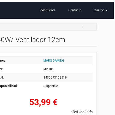
Identifícate
Contacto
Carrito
50W/ Ventilador 12cm
rca:
MARS GAMING
N:
MPIII850
N:
8435693102519
sponibilidad:
Disponible
53,99 €
*IVA Incluido