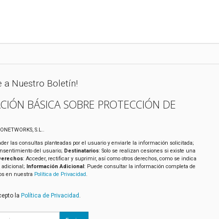
e a Nuestro Boletín!
CIÓN BÁSICA SOBRE PROTECCIÓN DE
XONETWORKS, S.L..
der las consultas planteadas por el usuario y enviarle la información solicitada;
onsentimiento del usuario;
Destinatarios
: Solo se realizan cesiones si existe una
Derechos
: Acceder, rectificar y suprimir, así como otros derechos, como se indica
 adicional;
Información Adicional
: Puede consultar la información completa de
tos en nuestra
Política de Privacidad
.
cepto la
Política de Privacidad
.