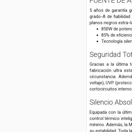
FUENTE DE A
5 años de garantía g
grado-A de fiabilidad
planos negros extra-l
850W de potenc
85% de eficienc
Tecnología sil
Seguridad To
Gracias a la última 
fabricación ultra es
circunstancia. Adem
voltaje), UVP (protec
cortocircuitos intern
Silencio Abso
Equipada con la últim
control térmico intel
mínimo. Además, la MP
su estabilidad. Toda l