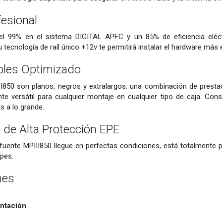
fesional
el 99% en el sistema DIGITAL APFC y un 85% de eficiencia eléctri
ecnología de raíl único +12v te permitirá instalar el hardware más 
bles Optimizado
II850 son planos, negros y extralargos: una combinación de presta
te versátil para cualquier montaje en cualquier tipo de caja. Con
as a lo grande.
de Alta Protección EPE
 fuente MPIII850 llegue en perfectas condiciones, está totalmente
lpes.
nes
ntación