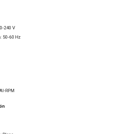
00-240 V
a: 50-60 Hz
 AI-RPM
ión