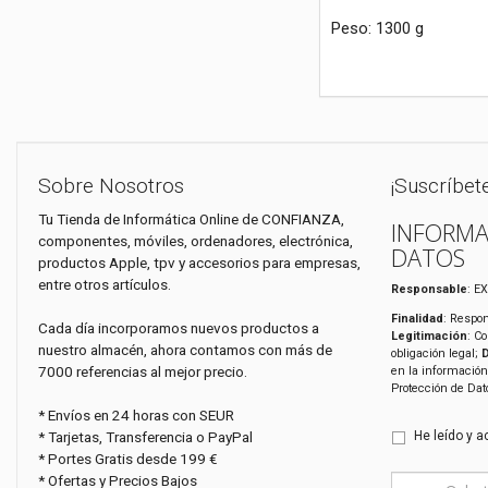
Peso: 1300 g
Sobre Nosotros
¡Suscríbet
Tu Tienda de Informática Online de CONFIANZA,
INFORMA
componentes, móviles, ordenadores, electrónica,
DATOS
productos Apple, tpv y accesorios para empresas,
entre otros artículos.
Responsable
: E
Finalidad
: Respon
Cada día incorporamos nuevos productos a
Legitimación
: C
nuestro almacén, ahora contamos con más de
obligación legal;
7000 referencias al mejor precio.
en la información
Protección de Da
* Envíos en 24 horas con SEUR
* Tarjetas, Transferencia o PayPal
He leído y a
* Portes Gratis desde 199 €
* Ofertas y Precios Bajos