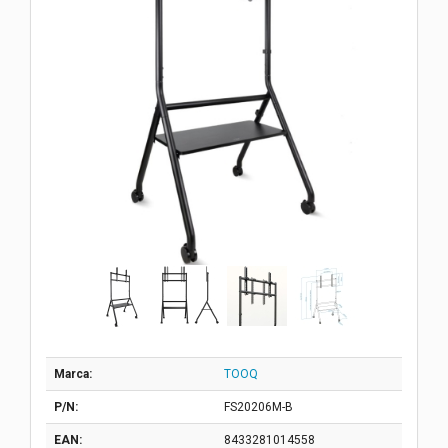
Marca:
TOOQ
P/N:
FS20206M-B
EAN:
8433281014558