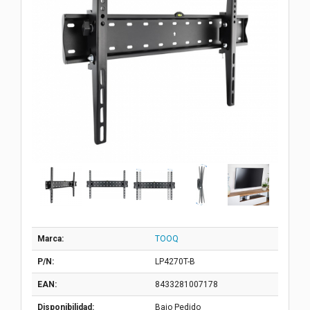
Marca:
TOOQ
P/N:
LP4270T-B
EAN:
8433281007178
Disponibilidad:
Bajo Pedido